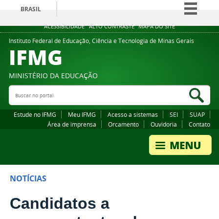
BRASIL
Simplifique!
ACESSIBILIDADE
ALTO CONTRASTE
MAPA DO SITE
Comunica BR
Instituto Federal de Educação, Ciência e Tecnologia de Minas Gerais
IFMG
Participe
Acesso à informação
MINISTÉRIO DA EDUCAÇÃO
Legislação
Buscar no portal
Bus
Canais
Estude no IFMG
Meu IFMG
Acesso a sistemas
SEI
SUAP
Área de imprensa
Orcamento
Ouvidoria
Contato
NOTÍCIAS
Candidatos a