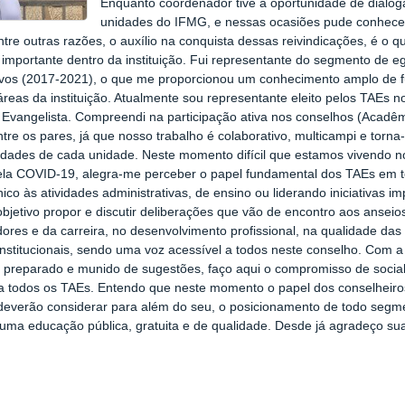
Enquanto coordenador tive a oportunidade de dialog
unidades do IFMG, e nessas ocasiões pude conhecer
tre outras razões, o auxílio na conquista dessas reivindicações, é o 
 importante dentro da instituição. Fui representante do segmento d
ivos (2017-2021), o que me proporcionou um conhecimento amplo de 
reas da instituição. Atualmente sou representante eleito pelos TAEs
Evangelista. Compreendi na participação ativa nos conselhos (Acad
ntre os pares, já que nosso trabalho é colaborativo, multicampi e torna
ridades de cada unidade. Neste momento difícil que estamos vivendo
la COVID-19, alegra-me perceber o papel fundamental dos TAEs em tod
nico às atividades administrativas, de ensino ou liderando iniciativas im
 objetivo propor e discutir deliberações que vão de encontro aos anse
dores e da carreira, no desenvolvimento profissional, na qualidade da
institucionais, sendo uma voz acessível a todos neste conselho. Com a
preparado e munido de sugestões, faço aqui o compromisso de social
a todos os TAEs. Entendo que neste momento o papel dos conselheiro
everão considerar para além do seu, o posicionamento de todo segm
uma educação pública, gratuita e de qualidade. Desde já agradeço su