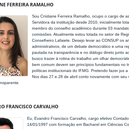
ANE FERREIRA RAMALHO
Sou Cristiane Ferreira Ramalho, ocupo o cargo de a
Servidora da instituição desde 2010, inicialmente 
membro do conselho acadêmico durante 03 mandato
comissões. Atualmente estou lotada no setor de Re
Conselheiro Lafaiete. Desejo levar ao CONSUP os an
administrativos, de um debate democrático e uma repr
pautada na transparência e no diálogo direto junto 
busco trazer à rotina do trabalho um olhar democrátic
bem comum devem ser princípios fundamentais no tr
políticas institucionais do IFMG. Pretendo fazer jus 
Nos dias 27 e 28 de abril conto novamente com se
ransparente.
O FRANCISCO CARVALHO
Eu, Evandro Francisco Carvalho, cargo efetivo Contador
14/01/1997 com formação em Bacharel em Ciências Co