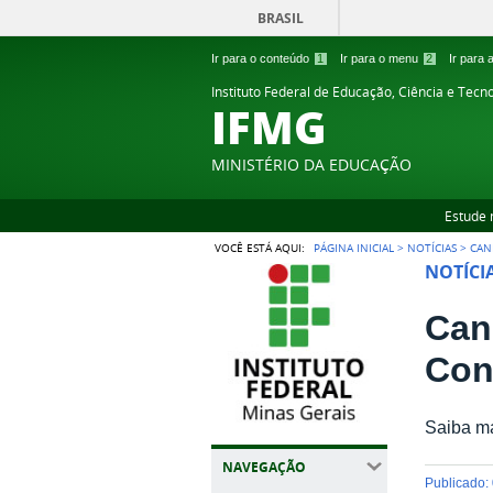
BRASIL
Ir para o conteúdo
1
Ir para o menu
2
Ir para
Instituto Federal de Educação, Ciência e Tecn
IFMG
MINISTÉRIO DA EDUCAÇÃO
Estude 
VOCÊ ESTÁ AQUI:
PÁGINA INICIAL
>
NOTÍCIAS
>
CAN
NOTÍCI
Can
Con
Saiba ma
NAVEGAÇÃO
publicado
: