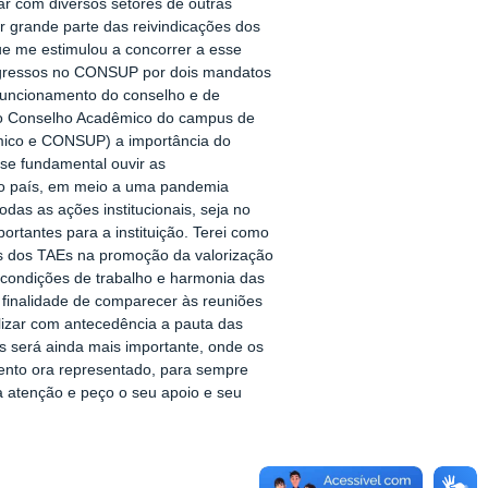
ar com diversos setores de outras
 grande parte das reivindicações dos
que me estimulou a concorrer a esse
e egressos no CONSUP por dois mandatos
funcionamento do conselho e de
 no Conselho Acadêmico do campus de
êmico e CONSUP) a importância do
-se fundamental ouvir as
 no país, em meio a uma pandemia
as as ações institucionais, seja no
portantes para a instituição. Terei como
ios dos TAEs na promoção da valorização
s condições de trabalho e harmonia das
 finalidade de comparecer às reuniões
izar com antecedência a pauta das
s será ainda mais importante, onde os
ento ora representado, para sempre
a atenção e peço o seu apoio e seu