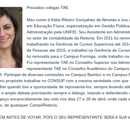
Prezados colegas TAE,
Meu nome é Kátia Ribeiro Gonçalves de Almeida e sou
em Educação Física, especialização em Gestão Pública
Administração pela UNIFEI. Sou Assistente em Adminis
no setor de contabilidade da Reitoria. Em 2011 fui re
trabalhando na Gerência de Cursos Superiores até 201
de Pessoas até 2015, e trabalhei na Gerência de Curs
fui removida para o Campus Formiga, onde trabalho n
Fui representante TAE no Conselho Superior nos biêni
representante TAE no Conselho Acadêmico do Campus 
8. Participei de diversas comissões no Campus Bambuí e no Campus 
mo propósito trabalhar no CONSUP com a mesma seriedade com que 
lhei quando tive a oportunidade de representá-los, sempre levando a
 e amplo debate priorizando sempre o diálogo, lutando e defendendo 
 peço encarecidamente seu voto nos dias 27 e 28 de abril, onde cada s
s, de quaisquer Campi/Reitoria.
EM ANTES DE VOTAR, POIS O SEU REPRESENTANTE SERÁ A SUA 