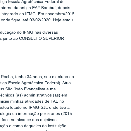
ntiga Escola Agrotécnica Federal de
 Interno da antiga EAF Bambuí, depois
integrado ao IFMG. Em novembro/2015
a, onde fiquei até 03/02/2020. Hoje estou
m educação do IFMG nas diversas
ções junto ao CONSELHO SUPERIOR
 Rocha, tenho 34 anos, sou ex-aluno do
ga Escola Agrotécnica Federal). Atuo
us São João Evangelista e me
écnicos (as) administrativos (as) em
iciei minhas atividades de TAE no
tou lotado no IFMG-SJE onde tive a
nologia da informação por 5 anos (2015-
 foco no alcance dos objetivos
ação e como daqueles da instituição.