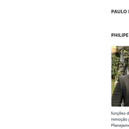
PAULO 
PHILIP
funções d
remoção p
Planejame