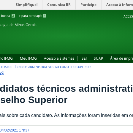
Simplifique!
Comunica BR
Participe
Acesso à infor
 a busca
3
Ir para o rodapé
4
ACESS
ologia de Minas Gerais
no IFMG
Meu IFMG
Acesso a sistemas
SEI
SUAP
Área de impr
DIDATOS TÉCNICOS ADMINISTRATIVOS AO CONSELHO SUPERIOR
AS
didatos técnicos administrat
selho Superior
is sobre cada candidato. As informações foram inseridas em or
04/02/2021 17h37
,