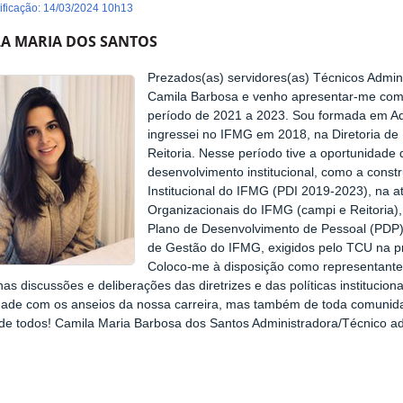
dificação
:
14/03/2024 10h13
A MARIA DOS SANTOS
Prezados(as) servidores(as) Técnicos Admin
Camila Barbosa e venho apresentar-me co
período de 2021 a 2023. Sou formada em A
ingressei no IFMG em 2018, na Diretoria de 
Reitoria. Nesse período tive a oportunidade 
desenvolvimento institucional, como a cons
Institucional do IFMG (PDI 2019-2023), na a
Organizacionais do IFMG (campi e Reitoria)
Plano de Desenvolvimento de Pessoal (PDP) 
de Gestão do IFMG, exigidos pelo TCU na pr
Coloco-me à disposição como representante 
nas discussões e deliberações das diretrizes e das políticas instituci
dade com os anseios da nossa carreira, mas também de toda comuni
de todos! Camila Maria Barbosa dos Santos Administradora/Técnico a