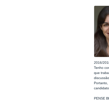
2016/201
Tenho co
que traba
discussão
Portanto,
candidato
PENSE B