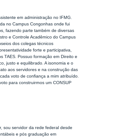
ssistente em administração no IFMG.
lotada no Campus Congonhas onde fui
s, fazendo parte também de diversas
gistro e Controle Acadêmico do Campus
seios dos colegas técnicos
esentatividade forte e participativa,
aos TAES. Possuo formação em Direito e
o, justo e equilibrado. A isonomia e o
ato aos servidores e na construção das
a cada voto de confiança a mim atribuído.
u voto para construirmos um CONSUP
, sou servidor da rede federal desde
ntábeis e pós graduação em