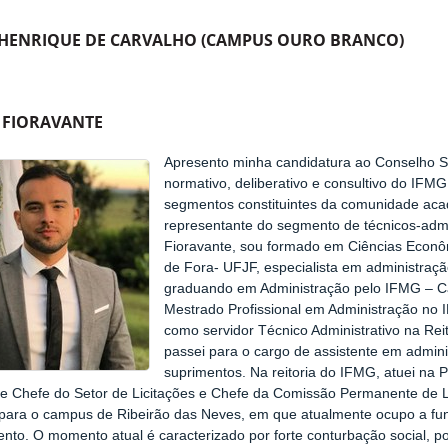
HENRIQUE DE CARVALHO (CAMPUS OURO BRANCO)
E FIORAVANTE
Apresento minha candidatura ao Conselho 
normativo, deliberativo e consultivo do IFMG
segmentos constituintes da comunidade aca
representante do segmento de técnicos-admi
Fioravante, sou formado em Ciências Econôm
de Fora- UFJF, especialista em administraçã
graduando em Administração pelo IFMG – Ca
Mestrado Profissional em Administração no
como servidor Técnico Administrativo na Re
passei para o cargo de assistente em admini
suprimentos. Na reitoria do IFMG, atuei na P
e Chefe do Setor de Licitações e Chefe da Comissão Permanente de L
ara o campus de Ribeirão das Neves, em que atualmente ocupo a fun
nto. O momento atual é caracterizado por forte conturbação social, p