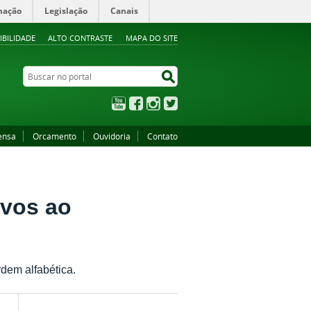
mação
Legislação
Canais
IBILIDADE
ALTO CONTRASTE
MAPA DO SITE
Buscar no portal
Buscar no portal
YouTube
Facebook
Instagram
Twitter
ensa
Orcamento
Ouvidoria
Contato
ivos ao
dem alfabética.