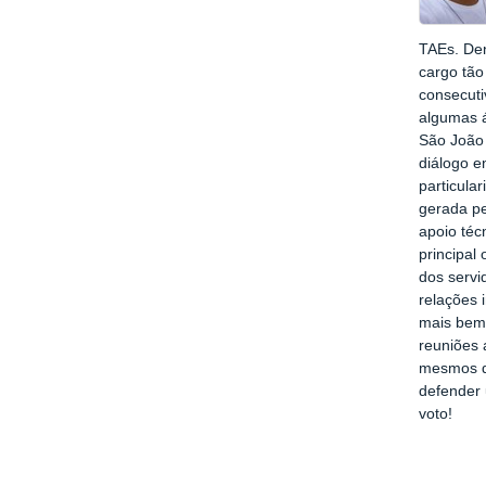
TAEs. Den
cargo tão
consecut
algumas á
São João 
diálogo e
particula
gerada pe
apoio téc
principal
dos servi
relações 
mais bem 
reuniões 
mesmos d
defender 
voto!