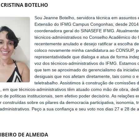
 CRISTINA BOTELHO
Sou Jeanne Botelho, servidora técnica em assuntos
Extensão do IFMG Campus Congonhas, desde 2014. 
coordenadora geral do SINASEFE IFMG. Atualmente
técnicos-administrativos no Conselho Acadêmico do 
recentemente anulado e desejo ratificar a escolha d
coloco novamente minha candidatura ao CONSUP, po
representatividade que dialoga e atua de forma ind
voz dos técnicos-administrativos do IFMG. Estamos 
que tem se aproximado do gerencialismo da iniciativ
desiguais que nos afetam diretamente, tais como o e
teletrabalho. Assistimos à construção de comissões
o, em que técnicos-administrativos têm atuado como mão de obra, ded
o de políticas institucionais, sem efetivo poder decisório. As relações
 construídas sobre os pilares da democracia participativa, isonomia, t
 administrativos. Peço a sua confiança e seu voto nos dias 27 e 28 de ab
RIBEIRO DE ALMEIDA