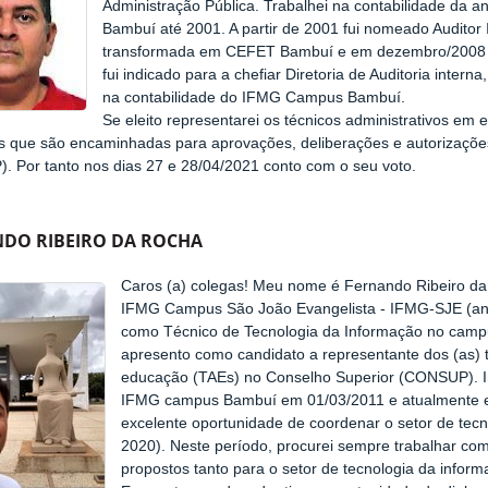
Administração Pública. Trabalhei na contabilidade da a
Bambuí até 2001. A partir de 2001 fui nomeado Auditor
transformada em CEFET Bambuí e em dezembro/2008 
fui indicado para a chefiar Diretoria de Auditoria intern
na contabilidade do IFMG Campus Bambuí.
Se eleito representarei os técnicos administrativos e
 que são encaminhadas para aprovações, deliberações e autoriza
 Por tanto nos dias 27 e 28/04/2021 conto com o seu voto.
DO RIBEIRO DA ROCHA
Caros (a) colegas! Meu nome é Fernando Ribeiro da
IFMG Campus São João Evangelista - IFMG-SJE (anti
como Técnico de Tecnologia da Informação no camp
apresento como candidato a representante dos (as) t
educação (TAEs) no Conselho Superior (CONSUP). In
IFMG campus Bambuí em 01/03/2011 e atualmente es
excelente oportunidade de coordenar o setor de tec
2020). Neste período, procurei sempre trabalhar com
propostos tanto para o setor de tecnologia da inform