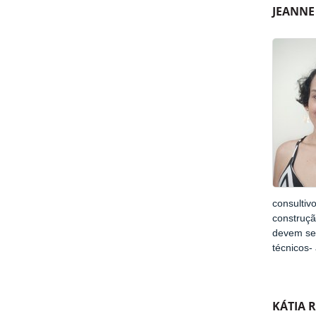
JEANNE
consultiv
construçã
devem ser
técnicos-
KÁTIA 