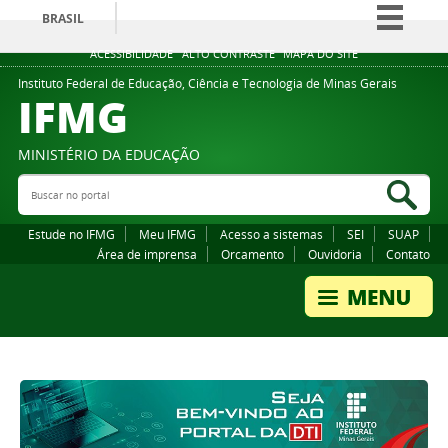
BRASIL
Simplifique!
ACESSIBILIDADE
ALTO CONTRASTE
MAPA DO SITE
Comunica BR
Instituto Federal de Educação, Ciência e Tecnologia de Minas Gerais
IFMG
Participe
Acesso à informação
MINISTÉRIO DA EDUCAÇÃO
Legislação
Buscar no portal
Bus
Canais
Estude no IFMG
Meu IFMG
Acesso a sistemas
SEI
SUAP
Área de imprensa
Orcamento
Ouvidoria
Contato