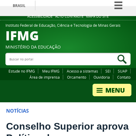
BRASIL
Simplifique!
ACESSIBILIDADE
ALTO CONTRASTE
MAPA DO SITE
Comunica BR
Instituto Federal de Educação, Ciência e Tecnologia de Minas Gerais
IFMG
Participe
Acesso à informação
MINISTÉRIO DA EDUCAÇÃO
Legislação
Buscar no portal
Bus
Canais
Estude no IFMG
Meu IFMG
Acesso a sistemas
SEI
SUAP
Área de imprensa
Orcamento
Ouvidoria
Contato
NOTÍCIAS
Conselho Superior aprova