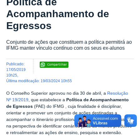
Política de
Acompanhamento de
Egressos
Conjunto de ações que constituem a política permitirá ao
IFMG manter vínculo contínuo com os seus ex-alunos
publicado
:
Compartilhar
17/05/2019
10h25
,
última modificação
:
19/03/2024 10h55
O Conselho Superior aprovou no dia 30 de abril, a
Resolução
Nº 19/2019
, que estabelece a
Política de Acompanhamento
de Egressos
(PAE) do IFMG , cuja finalidade é disciplinar,
orientar e promover um conjunto de ações destinadas a
acompanhar o itinerário profissional e acadêmico do egresso,
na perspectiva de identificar cenários junto ao mundo produtivo
e retroalimentar as ações de ensino, pesquisa e extensão.