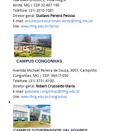
Ibirité, MG | CEP 32.407-190
Telefone: (31) 2010-1081
Diretor-geral:
Gustavo Pereira Pessoa
E-mail:
assuntosinstitucionais.ibirite@ifmg.edu.br
Site:
www.ifmg.edu.br/ibirite
CAMPUS CONGONHAS
Avenida Michael Pereira de Souza, 3007, Campinho
Congonhas, MG | CEP: 36417-050
Telefone: (31) 3731-8100
Diretor-geral:
Robert Cruzoaldo Maria
E-mail:
gabinete.congonhas@ifmg.edu.br
Site:
www.ifmg.edu.br/congonhas
CAMPUS GOVERNADOR VALADARES