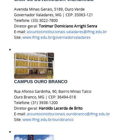
Avenida Minas Gerais, 5189, Ouro Verde
Governador Valadares, MG | CEP: 35063-121
Telefone: (33) 3022-7800
Diretor-geral:
Tonimar Domiciano Arrighi Senra
E-mail:
assuntosinstitucionais.valadares@ifmg.edu.br
Site:
www.ifmg.edu.br/governadorvaladares
CAMPUS OURO BRANCO
Rua Afonso Sardinha, 90, Bairro Minas Talco
Ouro Branco, MG | CEP: 36494-018
Telefone:
(31) 3938-1200
Diretor-geral:
Haroldo Lacerda de Brito
E-mail:
assuntosinstitucionais.ourobranco@ifmg.edu.br
Site:
www.ifmg.edu.br/ourobranco