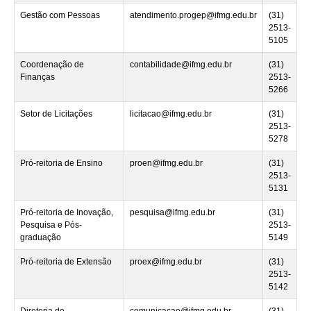
Gestão com Pessoas
atendimento.progep@ifmg.edu.br
(31)
2513-
5105
Coordenação de
contabilidade@ifmg.edu.br
(31)
Finanças
2513-
5266
Setor de Licitações
licitacao@ifmg.edu.br
(31)
2513-
5278
Pró-reitoria de Ensino
proen@ifmg.edu.br
(31)
2513-
5131
Pró-reitoria de Inovação,
pesquisa@ifmg.edu.br
(31)
Pesquisa e Pós-
2513-
graduação
5149
Pró-reitoria de Extensão
proex@ifmg.edu.br
(31)
2513-
5142
Diretoria de
comunicacao@ifmg.edu.br
(31)