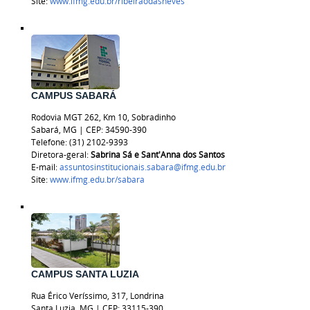
Site:
www.ifmg.edu.br/ribeiraodasneves
CAMPUS SABARÁ
Rodovia MGT 262, Km 10, Sobradinho
Sabará, MG | CEP: 34590-390
Telefone: (31) 2102-9393
Diretora-geral:
Sabrina Sá e Sant'Anna dos Santos
E-mail:
assuntosinstitucionais.sabara@ifmg.edu.br
Site:
www.ifmg.edu.br/sabara
CAMPUS SANTA LUZIA
Rua Érico Veríssimo, 317, Londrina
Santa Luzia, MG | CEP: 33115-390