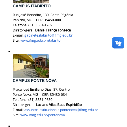
CAMPUS ITABIRITO
Rua José Benedito, 139, Santa Efigênia
Itabirito, MG | CEP: 35450-000
Telefone: (31) 3561-1269
Diretor-geral:
Daniel França Fonseca
E-mail:
gabinete.itabirito@ifmg.edu.br
Site:
www.ifmg.edu.br/itabirito
CAMPUS PONTE NOVA
Praça José Emiliano Dias, 87, Centro
Ponte Nova, MG | CEP: 35430-034
Telefone: (31) 3881-2630
Diretor-geral:
Luciano Vilas Boas Espiridião
E-mail:
assuntosinstitucionais.pontenova@ifmg.edu.br
Site:
www.ifmg.edu.br/pontenova