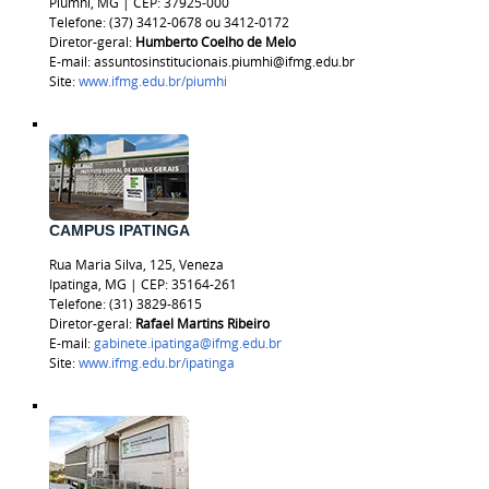
Piumhi, MG | CEP: 37925-000
Telefone: (37) 3412-0678 ou 3412-0172
Diretor-geral:
Humberto Coelho de Melo
E-mail: assuntosinstitucionais.piumhi@ifmg.edu.br
Site:
www.ifmg.edu.br/piumhi
CAMPUS IPATINGA
Rua Maria Silva, 125, Veneza
Ipatinga, MG | CEP: 35164-261
Telefone: (31) 3829-8615
Diretor-geral:
Rafael Martins Ribeiro
E-mail:
gabinete.ipatinga@ifmg.edu.br
Site:
www.ifmg.edu.br/ipatinga