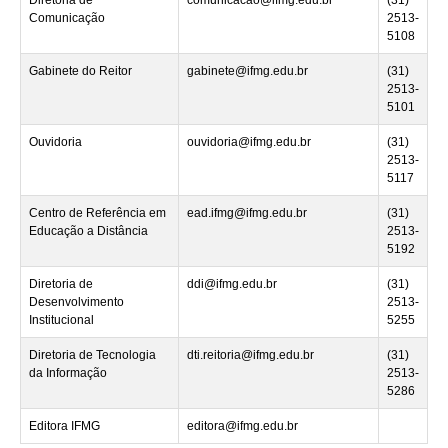
Comunicação
2513-
5108
Gabinete do Reitor
gabinete@ifmg.edu.br
(31)
2513-
5101
Ouvidoria
ouvidoria@ifmg.edu.br
(31)
2513-
5117
Centro de Referência em
ead.ifmg@ifmg.edu.br
(31)
Educação a Distância
2513-
5192
Diretoria de
ddi@ifmg.edu.br
(31)
Desenvolvimento
2513-
Institucional
5255
Diretoria de Tecnologia
dti.reitoria@ifmg.edu.br
(31)
da Informação
2513-
5286
Editora IFMG
editora@ifmg.edu.br