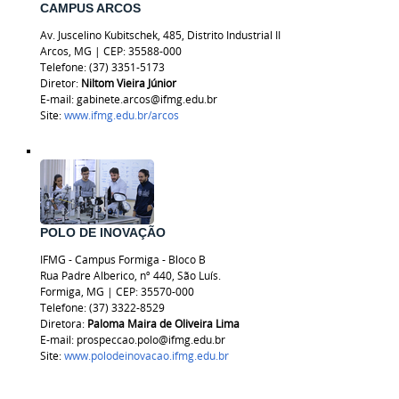
CAMPUS ARCOS
Av. Juscelino Kubitschek, 485, Distrito Industrial II
Arcos, MG
|
CEP: 35588-000
Telefone: (37) 3351-5173
Diretor:
Niltom Vieira Júnior
E-mail: gabinete.arcos@ifmg.edu.br
Site:
www.ifmg.edu.br/arcos
POLO DE INOVAÇÃO
IFMG - Campus Formiga - Bloco B
Rua Padre Alberico, nº 440, São Luís.
Formiga, MG | CEP: 35570-000
Telefone: (37) 3322-8529
Diretora:
Paloma Maira de Oliveira Lima
E-mail: prospeccao.polo@ifmg.edu.br
Site:
www.polodeinovacao.ifmg.edu.br