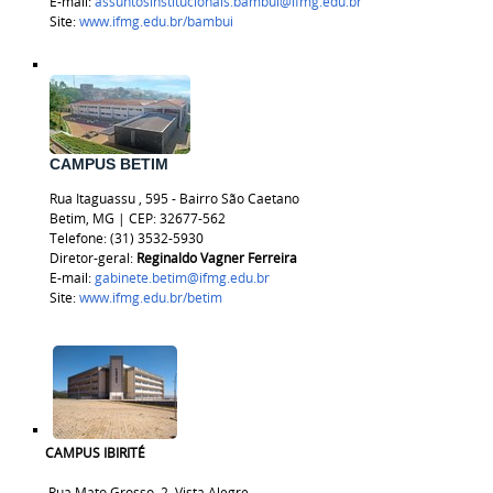
E-mail:
assuntosinstitucionais.bambui@ifmg.edu.br
Site:
www.ifmg.edu.br/bambui
CAMPUS BETIM
Rua
Itaguassu
, 595 - Bairro São Caetano
Betim, MG | CEP:
32677-562
Telefone: (31) 3532-5930
Diretor-geral:
Reginaldo Vagner Ferreira
E-mail:
gabinete.betim@ifmg.edu.br
Site:
www.ifmg.edu.br/betim
CAMPUS IBIRITÉ
Rua Mato Grosso, 2, Vista Alegre