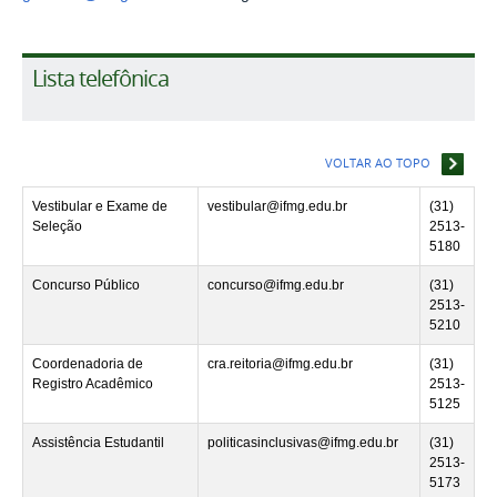
Lista telefônica
VOLTAR AO TOPO
Vestibular e Exame de
vestibular@ifmg.edu.br
(31)
Seleção
2513-
5180
Concurso Público
concurso@ifmg.edu.br
(31)
2513-
5210
Coordenadoria de
cra.reitoria@ifmg.edu.br
(31)
Registro Acadêmico
2513-
5125
Assistência Estudantil
politicasinclusivas@ifmg.edu.br
(31)
2513-
5173