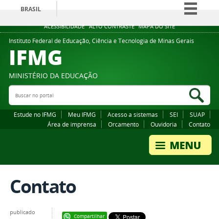
BRASIL
Simplifique!
ACESSIBILIDADE
ALTO CONTRASTE
MAPA DO SITE
Comunica BR
Instituto Federal de Educação, Ciência e Tecnologia de Minas Gerais
IFMG
Participe
Acesso à informação
MINISTÉRIO DA EDUCAÇÃO
Legislação
Buscar no portal
Bus
Canais
Estude no IFMG
Meu IFMG
Acesso a sistemas
SEI
SUAP
Área de imprensa
Orcamento
Ouvidoria
Contato
Contato
publicado
Compartilhar