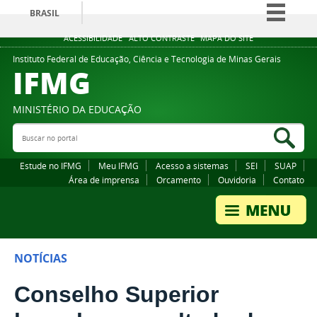
BRASIL
Simplifique!
ACESSIBILIDADE
ALTO CONTRASTE
MAPA DO SITE
Comunica BR
Instituto Federal de Educação, Ciência e Tecnologia de Minas Gerais
IFMG
Participe
Acesso à informação
MINISTÉRIO DA EDUCAÇÃO
Legislação
Buscar no portal
Bus
Canais
Estude no IFMG
Meu IFMG
Acesso a sistemas
SEI
SUAP
Área de imprensa
Orcamento
Ouvidoria
Contato
NOTÍCIAS
Conselho Superior