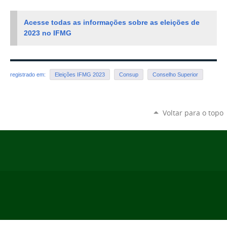
Acesse todas as informações sobre as eleições de
2023 no IFMG
registrado em:
Eleições IFMG 2023
Consup
Conselho Superior
Voltar para o topo