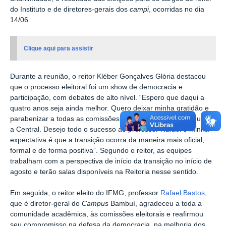
do Instituto e de diretores-gerais dos
campi
, ocorridas no dia
14/06
Clique aqui para assistir
Durante a reunião, o reitor Kléber Gonçalves Glória destacou
que o processo eleitoral foi um show de democracia e
participação, com debates de alto nível. “Espero que daqui a
quatro anos seja ainda melhor. Quero deixar minha gratidão e
parabenizar a todas as comissões eleitorais, tanto locais quanto
a Central. Desejo todo o sucesso ao professor Rafael e minha
expectativa é que a transição ocorra da maneira mais oficial,
formal e de forma positiva”.
Segundo o reitor, as equipes
trabalham com a perspectiva de início da transição no início de
agosto e terão salas disponíveis na Reitoria nesse sentido.
Em seguida, o reitor eleito do IFMG, professor
Rafael Bastos
,
que é diretor-geral do
Campus
Bambuí, agradeceu a toda a
comunidade acadêmica, às comissões eleitorais e reafirmou
seu compromisso na defesa da democracia, na melhoria dos