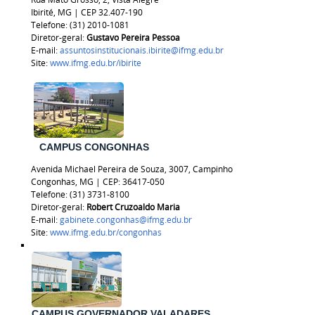
Ibirité, MG | CEP 32.407-190
Telefone: (31) 2010-1081
Diretor-geral:
Gustavo Pereira Pessoa
E-mail:
assuntosinstitucionais.ibirite@ifmg.edu.br
Site:
www.ifmg.edu.br/ibirite
CAMPUS CONGONHAS
Avenida Michael Pereira de Souza, 3007, Campinho
Congonhas, MG | CEP: 36417-050
Telefone: (31) 3731-8100
Diretor-geral:
Robert Cruzoaldo Maria
E-mail:
gabinete.congonhas@ifmg.edu.br
Site:
www.ifmg.edu.br/congonhas
CAMPUS GOVERNADOR VALADARES