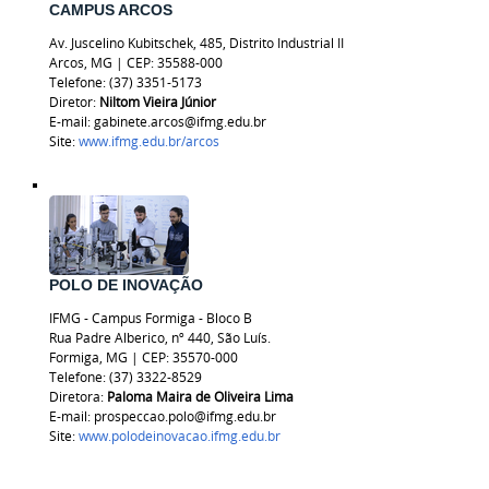
CAMPUS ARCOS
Av. Juscelino Kubitschek, 485, Distrito Industrial II
Arcos, MG
|
CEP: 35588-000
Telefone: (37) 3351-5173
Diretor:
Niltom Vieira Júnior
E-mail: gabinete.arcos@ifmg.edu.br
Site:
www.ifmg.edu.br/arcos
POLO DE INOVAÇÃO
IFMG - Campus Formiga - Bloco B
Rua Padre Alberico, nº 440, São Luís.
Formiga, MG | CEP: 35570-000
Telefone: (37) 3322-8529
Diretora:
Paloma Maira de Oliveira Lima
E-mail: prospeccao.polo@ifmg.edu.br
Site:
www.polodeinovacao.ifmg.edu.br