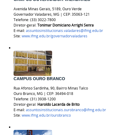
Avenida Minas Gerais, 5189, Ouro Verde
Governador Valadares, MG | CEP: 35063-121
Telefone: (33) 3022-7800
Diretor-geral:
Tonimar Domiciano Arrighi Senra
E-mail:
assuntosinstitucionais.valadares@ifmg.edu.br
Site:
www.ifmg.edu.br/governadorvaladares
CAMPUS OURO BRANCO
Rua Afonso Sardinha, 90, Bairro Minas Talco
Ouro Branco, MG | CEP: 36494-018
Telefone:
(31) 3938-1200
Diretor-geral:
Haroldo Lacerda de Brito
E-mail:
assuntosinstitucionais.ourobranco@ifmg.edu.br
Site:
www.ifmg.edu.br/ourobranco