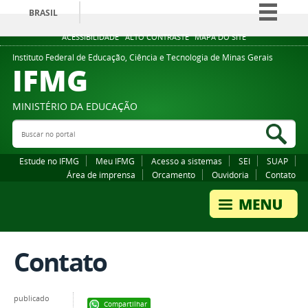
BRASIL
Simplifique!
ACESSIBILIDADE
ALTO CONTRASTE
MAPA DO SITE
Comunica BR
Instituto Federal de Educação, Ciência e Tecnologia de Minas Gerais
IFMG
Participe
Acesso à informação
MINISTÉRIO DA EDUCAÇÃO
Legislação
Buscar no portal
Bus
Canais
Estude no IFMG
Meu IFMG
Acesso a sistemas
SEI
SUAP
Área de imprensa
Orcamento
Ouvidoria
Contato
Contato
publicado
Compartilhar