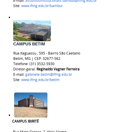
E-mail:
assuntosinstitucionais.bambui@ifmg.edu.br
Site:
www.ifmg.edu.br/bambui
CAMPUS BETIM
Rua
Itaguassu
, 595 - Bairro São Caetano
Betim, MG | CEP:
32677-562
Telefone: (31) 3532-5930
Diretor-geral:
Reginaldo Vagner Ferreira
E-mail:
gabinete.betim@ifmg.edu.br
Site:
www.ifmg.edu.br/betim
CAMPUS IBIRITÉ
Rua Mato Grosso, 2, Vista Alegre