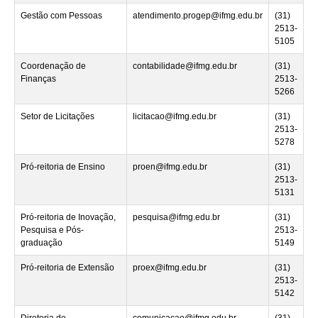
Gestão com Pessoas
atendimento.progep@ifmg.edu.br
(31)
2513-
5105
Coordenação de
contabilidade@ifmg.edu.br
(31)
Finanças
2513-
5266
Setor de Licitações
licitacao@ifmg.edu.br
(31)
2513-
5278
Pró-reitoria de Ensino
proen@ifmg.edu.br
(31)
2513-
5131
Pró-reitoria de Inovação,
pesquisa@ifmg.edu.br
(31)
Pesquisa e Pós-
2513-
graduação
5149
Pró-reitoria de Extensão
proex@ifmg.edu.br
(31)
2513-
5142
Diretoria de
comunicacao@ifmg.edu.br
(31)