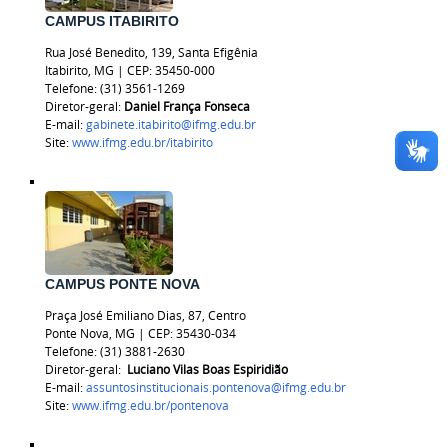
CAMPUS ITABIRITO
Rua José Benedito, 139, Santa Efigênia
Itabirito, MG | CEP: 35450-000
Telefone: (31) 3561-1269
Diretor-geral:
Daniel França Fonseca
E-mail:
gabinete.itabirito@ifmg.edu.br
Site:
www.ifmg.edu.br/itabirito
CAMPUS PONTE NOVA
Praça José Emiliano Dias, 87, Centro
Ponte Nova, MG | CEP: 35430-034
Telefone: (31) 3881-2630
Diretor-geral:
Luciano Vilas Boas Espiridião
E-mail:
assuntosinstitucionais.pontenova@ifmg.edu.br
Site:
www.ifmg.edu.br/pontenova