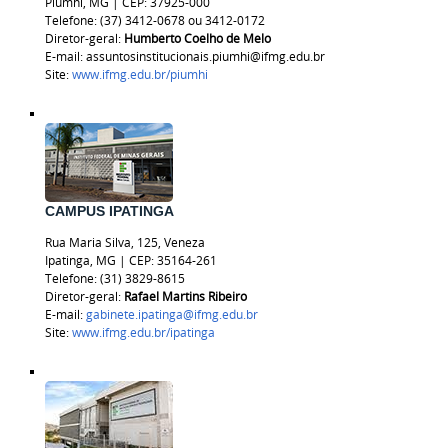
Piumhi, MG | CEP: 37925-000
Telefone: (37) 3412-0678 ou 3412-0172
Diretor-geral:
Humberto Coelho de Melo
E-mail: assuntosinstitucionais.piumhi@ifmg.edu.br
Site:
www.ifmg.edu.br/piumhi
CAMPUS IPATINGA
Rua Maria Silva, 125, Veneza
Ipatinga, MG | CEP: 35164-261
Telefone: (31) 3829-8615
Diretor-geral:
Rafael Martins Ribeiro
E-mail:
gabinete.ipatinga@ifmg.edu.br
Site:
www.ifmg.edu.br/ipatinga