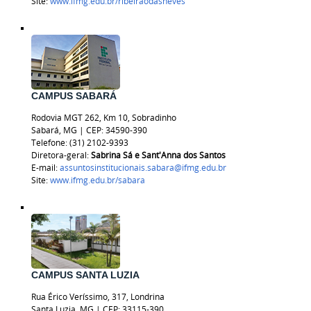
Site:
www.ifmg.edu.br/ribeiraodasneves
CAMPUS SABARÁ
Rodovia MGT 262, Km 10, Sobradinho
Sabará, MG | CEP: 34590-390
Telefone: (31) 2102-9393
Diretora-geral:
Sabrina Sá e Sant'Anna dos Santos
E-mail:
assuntosinstitucionais.sabara@ifmg.edu.br
Site:
www.ifmg.edu.br/sabara
CAMPUS SANTA LUZIA
Rua Érico Veríssimo, 317, Londrina
Santa Luzia, MG | CEP: 33115-390