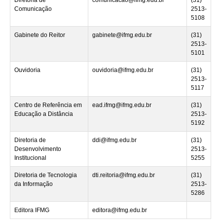
Comunicação
2513-
5108
Gabinete do Reitor
gabinete@ifmg.edu.br
(31)
2513-
5101
Ouvidoria
ouvidoria@ifmg.edu.br
(31)
2513-
5117
Centro de Referência em
ead.ifmg@ifmg.edu.br
(31)
Educação a Distância
2513-
5192
Diretoria de
ddi@ifmg.edu.br
(31)
Desenvolvimento
2513-
Institucional
5255
Diretoria de Tecnologia
dti.reitoria@ifmg.edu.br
(31)
da Informação
2513-
5286
Editora IFMG
editora@ifmg.edu.br