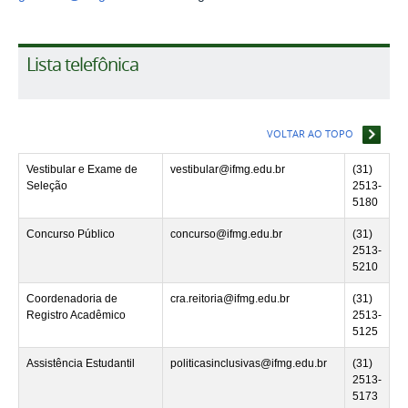
Lista telefônica
VOLTAR AO TOPO
Vestibular e Exame de
vestibular@ifmg.edu.br
(31)
Seleção
2513-
5180
Concurso Público
concurso@ifmg.edu.br
(31)
2513-
5210
Coordenadoria de
cra.reitoria@ifmg.edu.br
(31)
Registro Acadêmico
2513-
5125
Assistência Estudantil
politicasinclusivas@ifmg.edu.br
(31)
2513-
5173