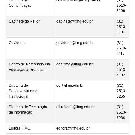
Comunicação
2513-
5108
Gabinete do Reitor
gabinete@ifmg.edu.br
(31)
2513-
5101
Ouvidoria
ouvidoria@ifmg.edu.br
(31)
2513-
5117
Centro de Referência em
ead.ifmg@ifmg.edu.br
(31)
Educação a Distância
2513-
5192
Diretoria de
ddi@ifmg.edu.br
(31)
Desenvolvimento
2513-
Institucional
5255
Diretoria de Tecnologia
dti.reitoria@ifmg.edu.br
(31)
da Informação
2513-
5286
Editora IFMG
editora@ifmg.edu.br