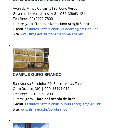
Avenida Minas Gerais, 5189, Ouro Verde
Governador Valadares, MG | CEP: 35063-121
Telefone: (33) 3022-7800
Diretor-geral:
Tonimar Domiciano Arrighi Senra
E-mail:
assuntosinstitucionais.valadares@ifmg.edu.br
Site:
www.ifmg.edu.br/governadorvaladares
CAMPUS OURO BRANCO
Rua Afonso Sardinha, 90, Bairro Minas Talco
Ouro Branco, MG | CEP: 36494-018
Telefone:
(31) 3938-1200
Diretor-geral:
Haroldo Lacerda de Brito
E-mail:
assuntosinstitucionais.ourobranco@ifmg.edu.br
Site:
www.ifmg.edu.br/ourobranco