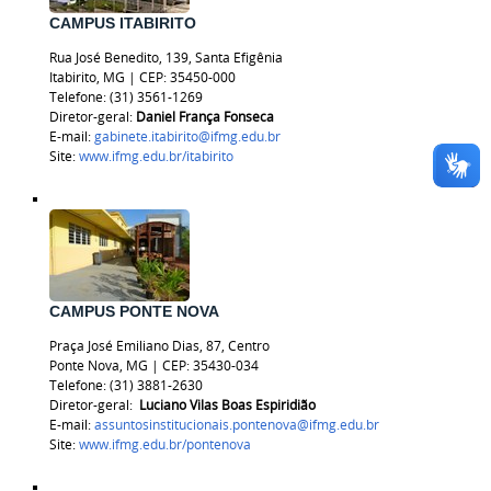
CAMPUS ITABIRITO
Rua José Benedito, 139, Santa Efigênia
Itabirito, MG | CEP: 35450-000
Telefone: (31) 3561-1269
Diretor-geral:
Daniel França Fonseca
E-mail:
gabinete.itabirito@ifmg.edu.br
Site:
www.ifmg.edu.br/itabirito
CAMPUS PONTE NOVA
Praça José Emiliano Dias, 87, Centro
Ponte Nova, MG | CEP: 35430-034
Telefone: (31) 3881-2630
Diretor-geral:
Luciano Vilas Boas Espiridião
E-mail:
assuntosinstitucionais.pontenova@ifmg.edu.br
Site:
www.ifmg.edu.br/pontenova