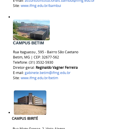
E-mail:
assuntosinstitucionais.bambui@ifmg.edu.br
Site:
www.ifmg.edu.br/bambui
CAMPUS BETIM
Rua
Itaguassu
, 595 - Bairro São Caetano
Betim, MG | CEP:
32677-562
Telefone: (31) 3532-5930
Diretor-geral:
Reginaldo Vagner Ferreira
E-mail:
gabinete.betim@ifmg.edu.br
Site:
www.ifmg.edu.br/betim
CAMPUS IBIRITÉ
Rua Mato Grosso, 2, Vista Alegre