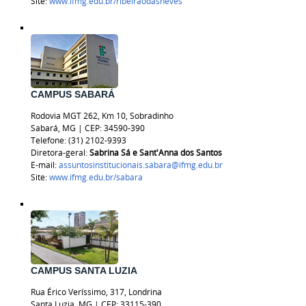
Site:
www.ifmg.edu.br/ribeiraodasneves
CAMPUS SABARÁ
Rodovia MGT 262, Km 10, Sobradinho
Sabará, MG | CEP: 34590-390
Telefone: (31) 2102-9393
Diretora-geral:
Sabrina Sá e Sant'Anna dos Santos
E-mail:
assuntosinstitucionais.sabara@ifmg.edu.br
Site:
www.ifmg.edu.br/sabara
CAMPUS SANTA LUZIA
Rua Érico Veríssimo, 317, Londrina
Santa Luzia, MG | CEP: 33115-390