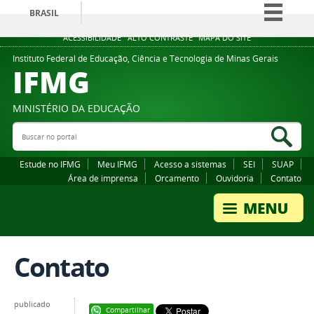
BRASIL
Simplifique!
ACESSIBILIDADE
ALTO CONTRASTE
MAPA DO SITE
Comunica BR
Instituto Federal de Educação, Ciência e Tecnologia de Minas Gerais
IFMG
Participe
Acesso à informação
MINISTÉRIO DA EDUCAÇÃO
Legislação
Buscar no portal
Bus
Canais
Estude no IFMG
Meu IFMG
Acesso a sistemas
SEI
SUAP
Área de imprensa
Orcamento
Ouvidoria
Contato
Contato
publicado
Compartilhar