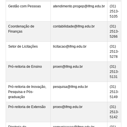
Gestão com Pessoas
atendimento.progep@ifmg.edu.br
(31)
2513-
5105
Coordenação de
contabilidade@ifmg.edu.br
(31)
Finanças
2513-
5266
Setor de Licitações
licitacao@ifmg.edu.br
(31)
2513-
5278
Pró-reitoria de Ensino
proen@ifmg.edu.br
(31)
2513-
5131
Pró-reitoria de Inovação,
pesquisa@ifmg.edu.br
(31)
Pesquisa e Pós-
2513-
graduação
5149
Pró-reitoria de Extensão
proex@ifmg.edu.br
(31)
2513-
5142
Diretoria de
comunicacao@ifmg.edu.br
(31)