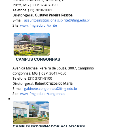
Ibirité, MG | CEP 32.407-190
Telefone: (31) 2010-1081
Diretor-geral:
Gustavo Pereira Pessoa
E-mail:
assuntosinstitucionais.ibirite@ifmg.edu.br
Site:
www.ifmg.edu.br/ibirite
CAMPUS CONGONHAS
Avenida Michael Pereira de Souza, 3007, Campinho
Congonhas, MG | CEP: 36417-050
Telefone: (31) 3731-8100
Diretor-geral:
Robert Cruzoaldo Maria
E-mail:
gabinete.congonhas@ifmg.edu.br
Site:
www.ifmg.edu.br/congonhas
CAMPUS GOVERNADOR VALADARES