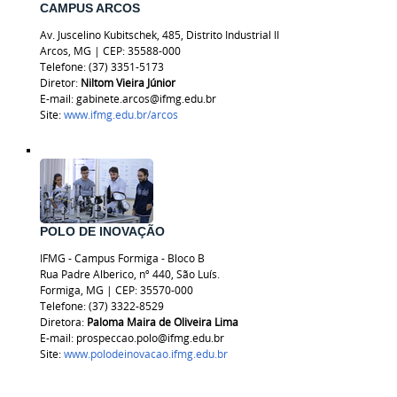
CAMPUS ARCOS
Av. Juscelino Kubitschek, 485, Distrito Industrial II
Arcos, MG
|
CEP: 35588-000
Telefone: (37) 3351-5173
Diretor:
Niltom Vieira Júnior
E-mail: gabinete.arcos@ifmg.edu.br
Site:
www.ifmg.edu.br/arcos
POLO DE INOVAÇÃO
IFMG - Campus Formiga - Bloco B
Rua Padre Alberico, nº 440, São Luís.
Formiga, MG | CEP: 35570-000
Telefone: (37) 3322-8529
Diretora:
Paloma Maira de Oliveira Lima
E-mail: prospeccao.polo@ifmg.edu.br
Site:
www.polodeinovacao.ifmg.edu.br