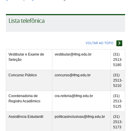
Lista telefônica
VOLTAR AO TOPO
Vestibular e Exame de
vestibular@ifmg.edu.br
(31)
Seleção
2513-
5180
Concurso Público
concurso@ifmg.edu.br
(31)
2513-
5210
Coordenadoria de
cra.reitoria@ifmg.edu.br
(31)
Registro Acadêmico
2513-
5125
Assistência Estudantil
politicasinclusivas@ifmg.edu.br
(31)
2513-
5173