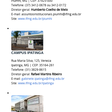
Piumhi, MG | CEP: 37925-000
Telefone: (37) 3412-0678 ou 3412-0172
Diretor-geral:
Humberto Coelho de Melo
E-mail: assuntosinstitucionais.piumhi@ifmg.edu.br
Site:
www.ifmg.edu.br/piumhi
CAMPUS IPATINGA
Rua Maria Silva, 125, Veneza
Ipatinga, MG | CEP: 35164-261
Telefone: (31) 3829-8615
Diretor-geral:
Rafael Martins Ribeiro
E-mail:
gabinete.ipatinga@ifmg.edu.br
Site:
www.ifmg.edu.br/ipatinga