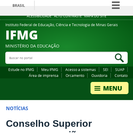
BRASIL
Simplifique!
ACESSIBILIDADE
ALTO CONTRASTE
MAPA DO SITE
Comunica BR
Instituto Federal de Educação, Ciência e Tecnologia de Minas Gerais
IFMG
Participe
Acesso à informação
MINISTÉRIO DA EDUCAÇÃO
Legislação
Buscar no portal
Bus
Canais
Estude no IFMG
Meu IFMG
Acesso a sistemas
SEI
SUAP
Área de imprensa
Orcamento
Ouvidoria
Contato
NOTÍCIAS
Conselho Superior