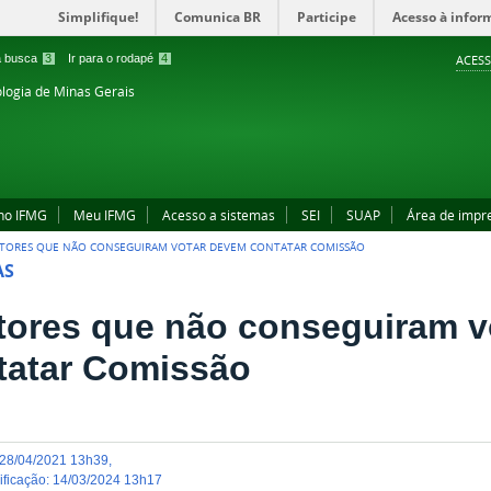
Simplifique!
Comunica BR
Participe
Acesso à infor
 a busca
3
Ir para o rodapé
4
ACESS
ologia de Minas Gerais
no IFMG
Meu IFMG
Acesso a sistemas
SEI
SUAP
Área de impr
ITORES QUE NÃO CONSEGUIRAM VOTAR DEVEM CONTATAR COMISSÃO
AS
itores que não conseguiram 
tatar Comissão
28/04/2021 13h39
,
dificação
:
14/03/2024 13h17