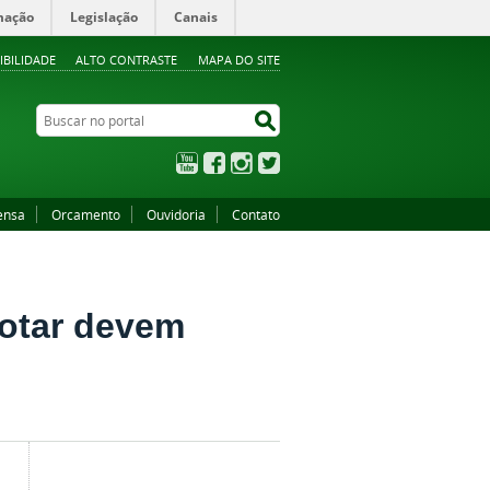
mação
Legislação
Canais
IBILIDADE
ALTO CONTRASTE
MAPA DO SITE
Buscar no portal
Buscar no portal
YouTube
Facebook
Instagram
Twitter
ensa
Orcamento
Ouvidoria
Contato
votar devem