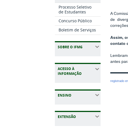
Processo Seletivo
de Estudantes
A Comissã
de diverg
Concurso Público
correções
Boletim de Serviços
Assim, o
contato 
SOBRE O IFMG
Lembramo
antes par
ACESSO À
INFORMAÇÃO
registrado 
ENSINO
EXTENSÃO