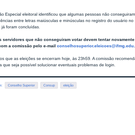
o Especial eleitoral identificou que algumas pessoas não conseguira
ências entre letras maiúsculas e minúsculas no registro do usuário n
 já foram concluídas.
s servidores que não conseguiram votar devem tentar novamente 
com a comissão pelo e-mail
conselhosuperior.eleicoes
@
ifmg.edu.
s que as eleições se encerram hoje, às 23h59. A comissão recomend
a que seja possível solucionar eventuais problemas de login.
em:
Conselho Superior
Consup
eleição