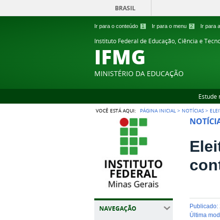
BRASIL
Ir para o conteúdo
1
Ir para o menu
2
Ir para
Instituto Federal de Educação, Ciência e Tecn
IFMG
MINISTÉRIO DA EDUCAÇÃO
Estude 
VOCÊ ESTÁ AQUI:
PÁGINA INICIAL
>
NOTÍCIAS
>
ELE
NOTÍCI
Ele
con
publicado
:
NAVEGAÇÃO
última mo