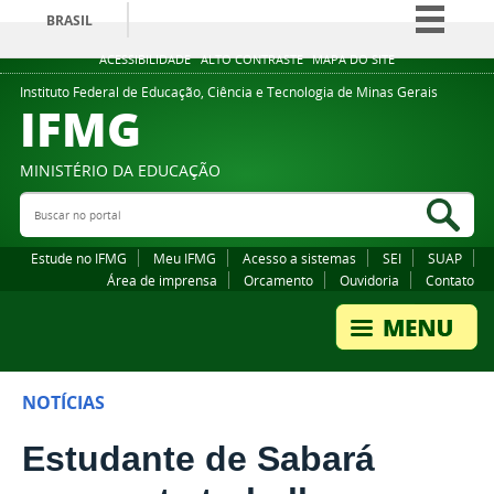
BRASIL
Simplifique!
ACESSIBILIDADE
ALTO CONTRASTE
MAPA DO SITE
Comunica BR
Instituto Federal de Educação, Ciência e Tecnologia de Minas Gerais
IFMG
Participe
Acesso à informação
MINISTÉRIO DA EDUCAÇÃO
Legislação
Buscar no portal
Bus
Canais
Estude no IFMG
Meu IFMG
Acesso a sistemas
SEI
SUAP
Área de imprensa
Orcamento
Ouvidoria
Contato
NOTÍCIAS
Estudante de Sabará