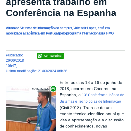
apresenta trabalho em
Conferência na Espanha
Aluno de Sistema de Informação do campus, Valtensir Lopes, está em
mobilidade acadêmica em Portugal pelo programa Internacionaliza IFMG
publicado
:
Compartilhar
26/06/2018
10h47
,
última modificação
:
21/03/2024 08h28
Entre os dias 13 a 16 de junho de
Exibir carrossel de imagens
2018, ocorreu em Cáceres, na
Espanha, a
13ª Conferência Ibérica de
Sistemas e Tecnologias de Informação
(Cisti 2018). Trata-se de um
evento técnico-científico anual que
visa a apresentação e a discussão
de conhecimentos, novas