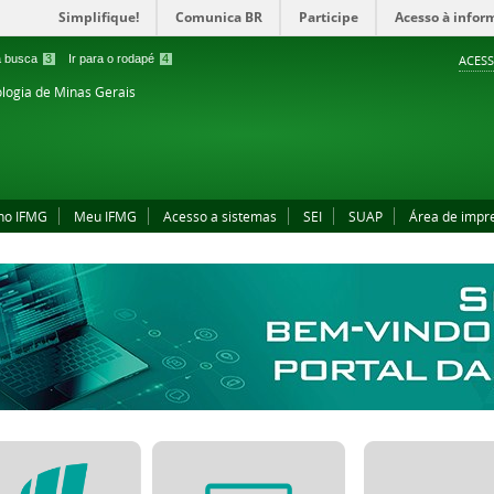
Simplifique!
Comunica BR
Participe
Acesso à infor
 a busca
3
Ir para o rodapé
4
ACESS
ologia de Minas Gerais
no IFMG
Meu IFMG
Acesso a sistemas
SEI
SUAP
Área de impr