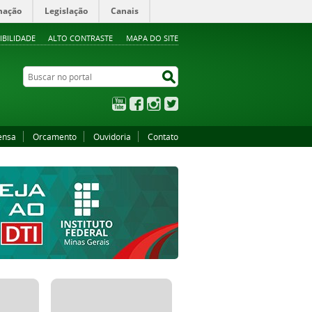
mação
Legislação
Canais
IBILIDADE
ALTO CONTRASTE
MAPA DO SITE
Buscar no portal
Buscar no portal
YouTube
Facebook
Instagram
Twitter
ensa
Orcamento
Ouvidoria
Contato