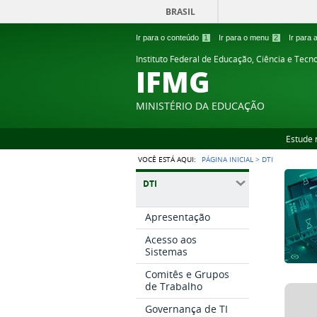
BRASIL
Ir para o conteúdo
1
Ir para o menu
2
Ir para
Instituto Federal de Educação, Ciência e Tecn
IFMG
MINISTÉRIO DA EDUCAÇÃO
Estude 
VOCÊ ESTÁ AQUI:
PÁGINA INICIAL
>
DTI
DTI
Apresentação
Acesso aos
Sistemas
Comitês e Grupos
de Trabalho
Governança de TI