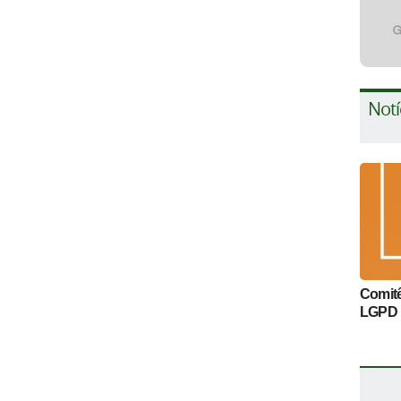
Notí
Comitê
LGPD 