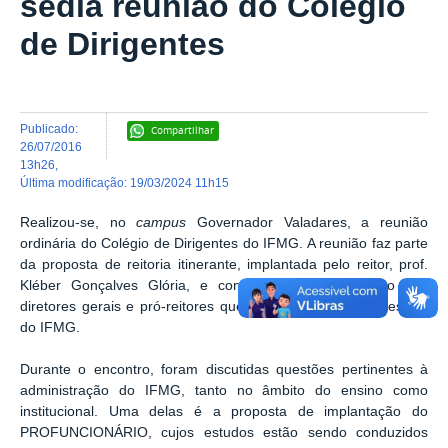
sedia reunião do Colégio
de Dirigentes
publicado
:
Compartilhar
26/07/2016
13h26
,
última modificação
:
19/03/2024 11h15
Realizou-se, no
campus
Governador Valadares, a reunião
ordinária do Colégio de Dirigentes do IFMG. A reunião faz parte
da proposta de reitoria itinerante, implantada pelo reitor, prof.
Kléber Gonçalves Glória, e conta com a participação dos
diretores gerais e pró-reitores que compõem a equipe gestora
do IFMG.
Durante o encontro, foram discutidas questões pertinentes à
administração do IFMG, tanto no âmbito do ensino como
institucional. Uma delas é a proposta de implantação do
PROFUNCIONÁRIO, cujos estudos estão sendo conduzidos