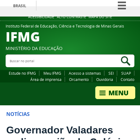
BRASIL
Simplifique!
ACESSIBILIDADE
ALTO CONTRASTE
MAPA DO SITE
Comunica BR
Instituto Federal de Educação, Ciência e Tecnologia de Minas Gerais
IFMG
Participe
Acesso à informação
MINISTÉRIO DA EDUCAÇÃO
Legislação
Buscar no portal
Bus
Canais
Estude no IFMG
Meu IFMG
Acesso a sistemas
SEI
SUAP
Área de imprensa
Orcamento
Ouvidoria
Contato
NOTÍCIAS
Governador Valadares