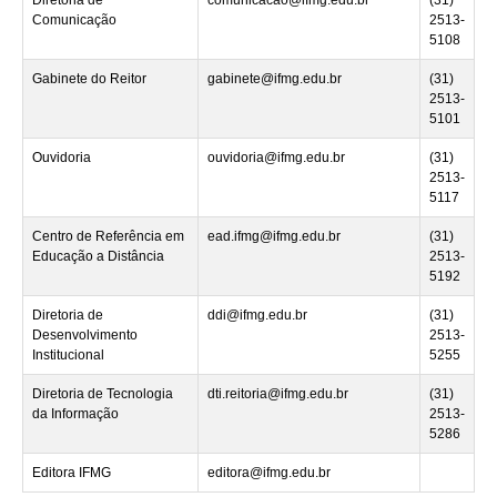
Comunicação
2513-
5108
Gabinete do Reitor
gabinete@ifmg.edu.br
(31)
2513-
5101
Ouvidoria
ouvidoria@ifmg.edu.br
(31)
2513-
5117
Centro de Referência em
ead.ifmg@ifmg.edu.br
(31)
Educação a Distância
2513-
5192
Diretoria de
ddi@ifmg.edu.br
(31)
Desenvolvimento
2513-
Institucional
5255
Diretoria de Tecnologia
dti.reitoria@ifmg.edu.br
(31)
da Informação
2513-
5286
Editora IFMG
editora@ifmg.edu.br