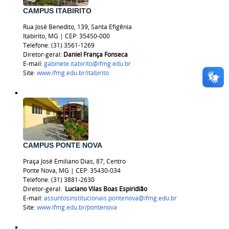
CAMPUS ITABIRITO
Rua José Benedito, 139, Santa Efigênia
Itabirito, MG | CEP: 35450-000
Telefone: (31) 3561-1269
Diretor-geral:
Daniel França Fonseca
E-mail:
gabinete.itabirito@ifmg.edu.br
Site:
www.ifmg.edu.br/itabirito
CAMPUS PONTE NOVA
Praça José Emiliano Dias, 87, Centro
Ponte Nova, MG | CEP: 35430-034
Telefone: (31) 3881-2630
Diretor-geral:
Luciano Vilas Boas Espiridião
E-mail:
assuntosinstitucionais.pontenova@ifmg.edu.br
Site:
www.ifmg.edu.br/pontenova