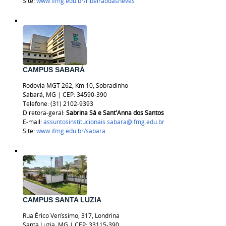
Site:
www.ifmg.edu.br/ribeiraodasneves
CAMPUS SABARÁ
Rodovia MGT 262, Km 10, Sobradinho
Sabará, MG | CEP: 34590-390
Telefone: (31) 2102-9393
Diretora-geral:
Sabrina Sá e Sant'Anna dos Santos
E-mail:
assuntosinstitucionais.sabara@ifmg.edu.br
Site:
www.ifmg.edu.br/sabara
CAMPUS SANTA LUZIA
Rua Érico Veríssimo, 317, Londrina
Santa Luzia, MG | CEP: 33115-390