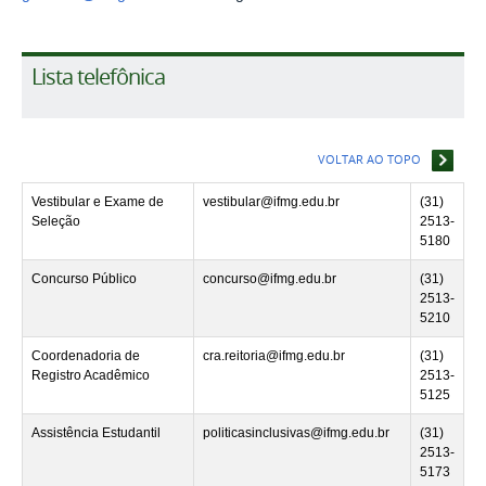
Lista telefônica
VOLTAR AO TOPO
Vestibular e Exame de
vestibular@ifmg.edu.br
(31)
Seleção
2513-
5180
Concurso Público
concurso@ifmg.edu.br
(31)
2513-
5210
Coordenadoria de
cra.reitoria@ifmg.edu.br
(31)
Registro Acadêmico
2513-
5125
Assistência Estudantil
politicasinclusivas@ifmg.edu.br
(31)
2513-
5173