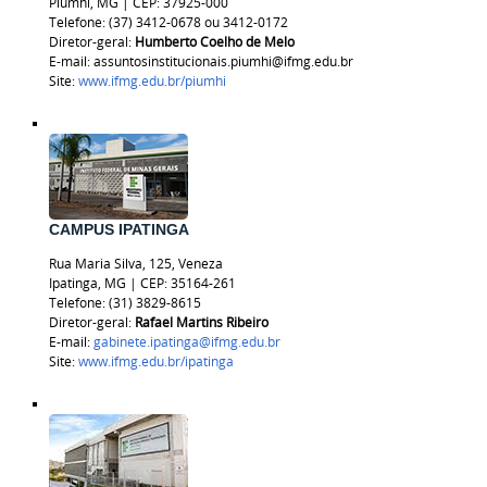
Piumhi, MG | CEP: 37925-000
Telefone: (37) 3412-0678 ou 3412-0172
Diretor-geral:
Humberto Coelho de Melo
E-mail: assuntosinstitucionais.piumhi@ifmg.edu.br
Site:
www.ifmg.edu.br/piumhi
CAMPUS IPATINGA
Rua Maria Silva, 125, Veneza
Ipatinga, MG | CEP: 35164-261
Telefone: (31) 3829-8615
Diretor-geral:
Rafael Martins Ribeiro
E-mail:
gabinete.ipatinga@ifmg.edu.br
Site:
www.ifmg.edu.br/ipatinga