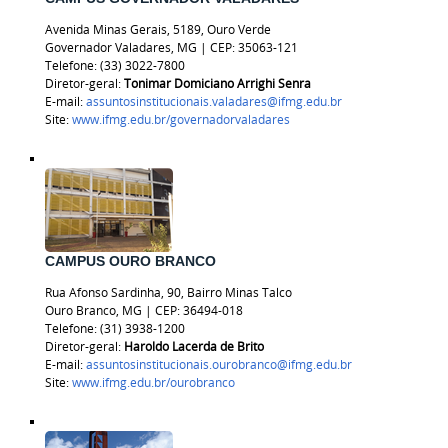
Avenida Minas Gerais, 5189, Ouro Verde
Governador Valadares, MG | CEP: 35063-121
Telefone: (33) 3022-7800
Diretor-geral:
Tonimar Domiciano Arrighi Senra
E-mail:
assuntosinstitucionais.valadares@ifmg.edu.br
Site:
www.ifmg.edu.br/governadorvaladares
CAMPUS OURO BRANCO
Rua Afonso Sardinha, 90, Bairro Minas Talco
Ouro Branco, MG | CEP: 36494-018
Telefone:
(31) 3938-1200
Diretor-geral:
Haroldo Lacerda de Brito
E-mail:
assuntosinstitucionais.ourobranco@ifmg.edu.br
Site:
www.ifmg.edu.br/ourobranco