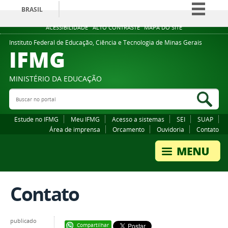
BRASIL
Simplifique!
ACESSIBILIDADE
ALTO CONTRASTE
MAPA DO SITE
Comunica BR
Instituto Federal de Educação, Ciência e Tecnologia de Minas Gerais
IFMG
Participe
Acesso à informação
MINISTÉRIO DA EDUCAÇÃO
Legislação
Buscar no portal
Bus
Canais
Estude no IFMG
Meu IFMG
Acesso a sistemas
SEI
SUAP
Área de imprensa
Orcamento
Ouvidoria
Contato
Contato
publicado
Compartilhar