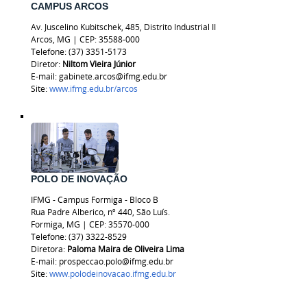
CAMPUS ARCOS
Av. Juscelino Kubitschek, 485, Distrito Industrial II
Arcos, MG
|
CEP: 35588-000
Telefone: (37) 3351-5173
Diretor:
Niltom Vieira Júnior
E-mail: gabinete.arcos@ifmg.edu.br
Site:
www.ifmg.edu.br/arcos
POLO DE INOVAÇÃO
IFMG - Campus Formiga - Bloco B
Rua Padre Alberico, nº 440, São Luís.
Formiga, MG | CEP: 35570-000
Telefone: (37) 3322-8529
Diretora:
Paloma Maira de Oliveira Lima
E-mail: prospeccao.polo@ifmg.edu.br
Site:
www.polodeinovacao.ifmg.edu.br