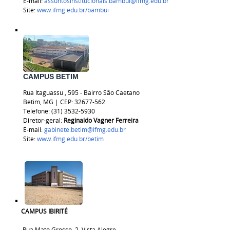
E-mail:
assuntosinstitucionais.bambui@ifmg.edu.br
Site:
www.ifmg.edu.br/bambui
CAMPUS BETIM
Rua
Itaguassu
, 595 - Bairro São Caetano
Betim, MG | CEP:
32677-562
Telefone: (31) 3532-5930
Diretor-geral:
Reginaldo Vagner Ferreira
E-mail:
gabinete.betim@ifmg.edu.br
Site:
www.ifmg.edu.br/betim
CAMPUS IBIRITÉ
Rua Mato Grosso, 2, Vista Alegre