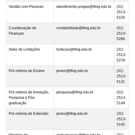
Gestão com Pessoas
atendimento.progep@ifmg.edu.br
(31)
2513-
5105
Coordenação de
contabilidade@ifmg.edu.br
(31)
Finanças
2513-
5266
Setor de Licitações
licitacao@ifmg.edu.br
(31)
2513-
5278
Pró-reitoria de Ensino
proen@ifmg.edu.br
(31)
2513-
5131
Pró-reitoria de Inovação,
pesquisa@ifmg.edu.br
(31)
Pesquisa e Pós-
2513-
graduação
5149
Pró-reitoria de Extensão
proex@ifmg.edu.br
(31)
2513-
5142
Diretoria de
comunicacao@ifmg.edu.br
(31)