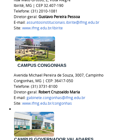
Ibirité, MG | CEP 32.407-190
Telefone: (31) 2010-1081
Diretor-geral:
Gustavo Pereira Pessoa
E-mail:
assuntosinstitucionais.ibirite@ifmg.edu.br
Site:
www.ifmg.edu.br/ibirite
CAMPUS CONGONHAS
Avenida Michael Pereira de Souza, 3007, Campinho
Congonhas, MG | CEP: 36417-050
Telefone: (31) 3731-8100
Diretor-geral:
Robert Cruzoaldo Maria
E-mail:
gabinete.congonhas@ifmg.edu.br
Site:
www.ifmg.edu.br/congonhas
CAMPUS GOVERNADOR VALADARES