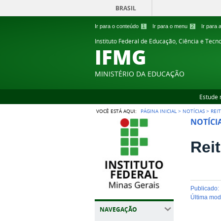
BRASIL
Ir para o conteúdo
1
Ir para o menu
2
Ir para
Instituto Federal de Educação, Ciência e Tecn
IFMG
MINISTÉRIO DA EDUCAÇÃO
Estude 
VOCÊ ESTÁ AQUI:
PÁGINA INICIAL
>
NOTÍCIAS
>
REI
NOTÍCI
Reit
publicado
:
última mo
NAVEGAÇÃO