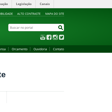
mação
Legislação
Canais
IBILIDADE
ALTO CONTRASTE
MAPA DO SITE
Buscar no portal
Buscar no portal
YouTube
Facebook
Instagram
Twitter
ensa
Orcamento
Ouvidoria
Contato
te