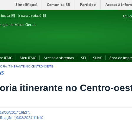
Simplifique!
Comunica BR
Participe
Acesso à infor
 a busca
3
Ir para o rodapé
4
ACESS
ologia de Minas Gerais
no IFMG
Meu IFMG
Acesso a sistemas
SEI
SUAP
Área de impr
TORIA ITINERANTE NO CENTRO-OESTE
AS
oria itinerante no Centro-oes
18/05/2017 16h37
,
dificação
:
19/03/2024 11h10