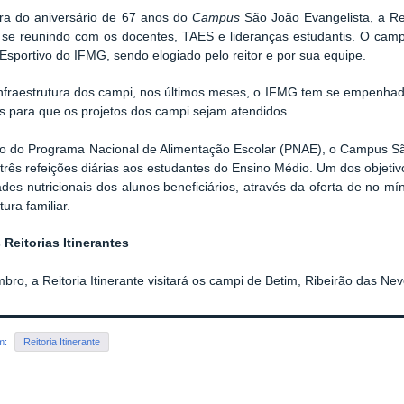
ra do aniversário de 67 anos do
Campus
São João Evangelista, a Rei
) se reunindo com os docentes, TAES e lideranças estudantis. O cam
Esportivo do IFMG, sendo elogiado pelo reitor e por sua equipe.
nfraestrutura dos campi, nos últimos meses, o IFMG tem se empenhad
os para que os projetos dos campi sejam atendidos.
o do Programa Nacional de Alimentação Escolar (PNAE), o Campus São
 três refeições diárias aos estudantes do Ensino Médio. Um dos objeti
des nutricionais dos alunos beneficiários, através da oferta de no m
tura familiar.
Reitorias Itinerantes
ro, a Reitoria Itinerante visitará os campi de Betim, Ribeirão das Ne
em:
Reitoria Itinerante