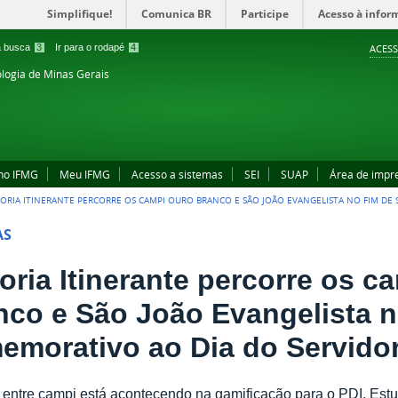
Simplifique!
Comunica BR
Participe
Acesso à infor
 a busca
3
Ir para o rodapé
4
ACESS
ologia de Minas Gerais
no IFMG
Meu IFMG
Acesso a sistemas
SEI
SUAP
Área de impr
TORIA ITINERANTE PERCORRE OS CAMPI OURO BRANCO E SÃO JOÃO EVANGELISTA NO FIM D
AS
toria Itinerante percorre os 
nco e São João Evangelista 
emorativo ao Dia do Servidor
' entre campi está acontecendo na gamificação para o PDI. Es