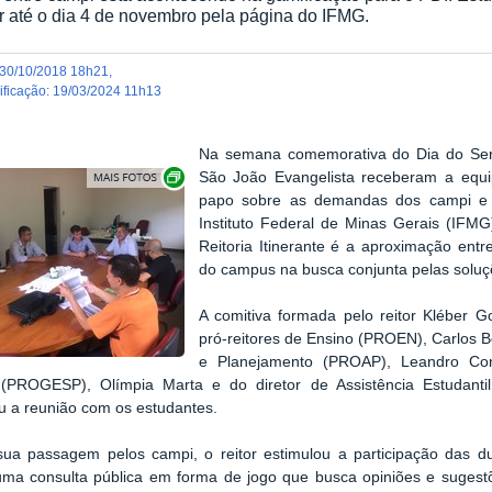
ir até o dia 4 de novembro pela página do IFMG.
30/10/2018 18h21
,
dificação
:
19/03/2024 11h13
Na semana comemorativa do Dia do Serv
Exibir carrossel de imagens
São João Evangelista receberam a equip
papo sobre as demandas dos campi e a
Instituto Federal de Minas Gerais (IFMG
Reitoria Itinerante é a aproximação ent
do campus na busca conjunta pelas soluç
A comitiva formada pelo reitor Kléber G
pró-reitores de Ensino (PROEN), Carlos B
e Planejamento (PROAP), Leandro Con
(PROGESP), Olímpia Marta e do diretor de Assistência Estudanti
 a reunião com os estudantes.
sua passagem pelos campi, o reitor estimulou a participação das
uma consulta pública em forma de jogo que busca opiniões e suges