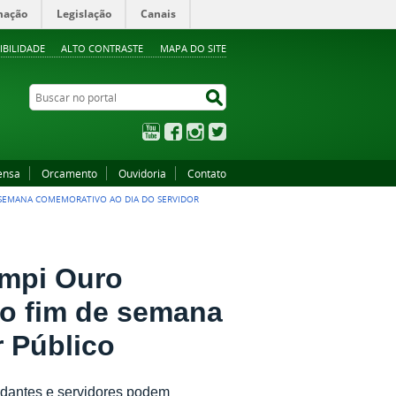
mação
Legislação
Canais
IBILIDADE
ALTO CONTRASTE
MAPA DO SITE
Buscar no portal
Buscar no portal
YouTube
Facebook
Instagram
Twitter
ensa
Orcamento
Ouvidoria
Contato
E SEMANA COMEMORATIVO AO DIA DO SERVIDOR
campi Ouro
no fim de semana
 Público
tudantes e servidores podem