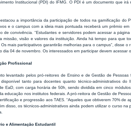
imento Institucional (PDI) do IFMG. O PDI é um documento que irá 
destacou a importância da participação de todos na gamificação do 
ivos e o campus com a ideia mais pontuada receberá um prêmio em d
 de convivência. “Estudantes e servidores podem acessar a página d
na missão, visão e valores da instituição. Ainda há tempo para que 
 Os mais participativos garantirão melhorias para o campus”, disse o r
o dia 04 de novembro. Os interessados em participar devem acessar o
ção Profissional
nto levantado pelos pró-reitores de Ensino e de Gestão de Pessoas
 disponível tanto para docentes quanto técnico-administrativos do
e EaD, com carga horária de 50h, sendo dividida em cinco módulos 
da educação nos institutos federais. A pró-reitora de Gestão de Pess
ertificação e progressão aos TAES. “Aqueles que obtiverem 70% de ap
lém disso, os técnicos-administrativos ainda podem utilizar o curso na
a.
rio e Alimentação Estudantil