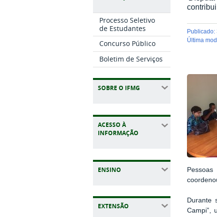
contribu
Processo Seletivo
de Estudantes
publicado
:
última mo
Concurso Público
Boletim de Serviços
SOBRE O IFMG
ACESSO À
INFORMAÇÃO
ENSINO
Pessoas 
coordenou
Durante 
EXTENSÃO
Campi”, 