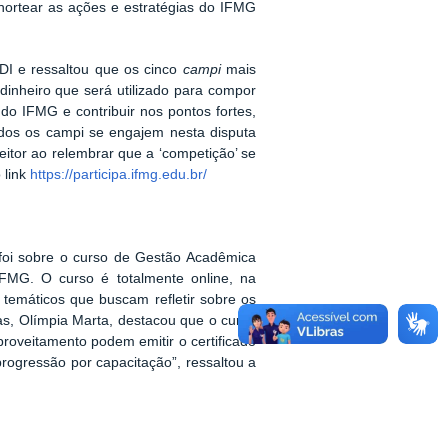
nortear as ações e estratégias do IFMG
PDI e ressaltou que os cinco
campi
mais
inheiro que será utilizado para compor
o IFMG e contribuir nos pontos fortes,
todos os campi se engajem nesta disputa
eitor ao relembrar que a ‘competição’ se
 link
https://participa.ifmg.edu.br/
 foi sobre o curso de Gestão Acadêmica
 IFMG. O curso é totalmente online, na
temáticos que buscam refletir sobre os
oas, Olímpia Marta, destacou que o curso
roveitamento podem emitir o certificado
 progressão por capacitação”, ressaltou a