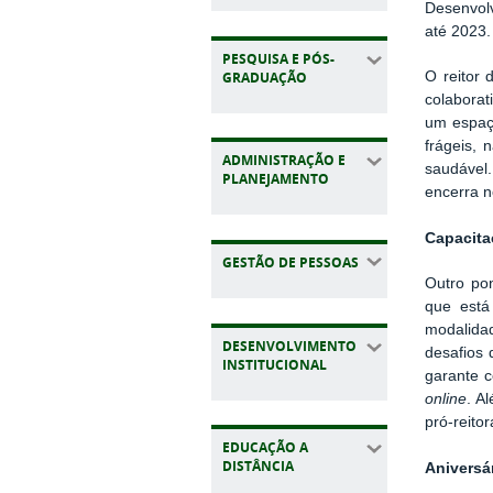
Desenvolv
até 2023.
PESQUISA E PÓS-
GRADUAÇÃO
O reitor 
colaborat
um espaço
frágeis, 
ADMINISTRAÇÃO E
saudável.
PLANEJAMENTO
encerra n
Capacita
GESTÃO DE PESSOAS
Outro po
que está
modalidad
DESENVOLVIMENTO
desafios 
INSTITUCIONAL
garante c
online
. A
pró-reitor
EDUCAÇÃO A
DISTÂNCIA
Aniversá