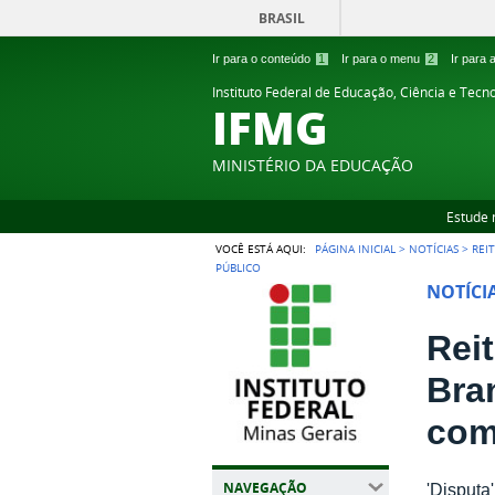
BRASIL
Ir para o conteúdo
1
Ir para o menu
2
Ir para
Instituto Federal de Educação, Ciência e Tecn
IFMG
MINISTÉRIO DA EDUCAÇÃO
Estude 
VOCÊ ESTÁ AQUI:
PÁGINA INICIAL
>
NOTÍCIAS
>
REI
PÚBLICO
NOTÍCI
Rei
Bra
com
NAVEGAÇÃO
'Disputa