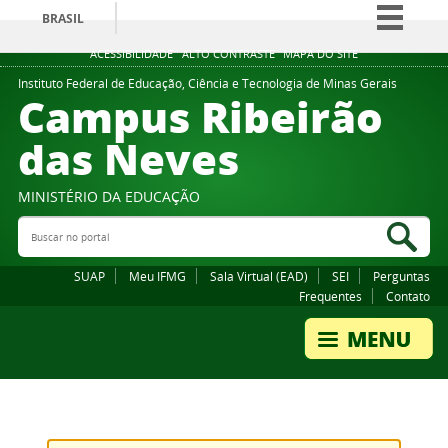
BRASIL
Simplifique!
ACESSIBILIDADE
ALTO CONTRASTE
MAPA DO SITE
Comunica BR
Instituto Federal de Educação, Ciência e Tecnologia de Minas Gerais
Campus Ribeirão
Participe
das Neves
Acesso à informação
Legislação
MINISTÉRIO DA EDUCAÇÃO
Canais
Buscar no portal
Bus
SUAP
Meu IFMG
Sala Virtual (EAD)
SEI
Perguntas
Frequentes
Contato