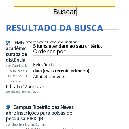
RESULTADO DA BUSCA
IFMG ofertará curso de inglês
5
itens atendem ao seu critério.
acadêmico voltado à alunos dos
Ordenar por
cursos de Pós-graduação à
distância
Relevância
por
Gabriela Nunes Gomes
data (mais recente primeiro)
—
publicado
11/03/2025
—
última modificação
Alfabeticamente
11/03/2025 13h56
— registrado em:
edital ensino
Edital nº 236/2025
Localizado em
Notícias
Campus Ribeirão das Neves
abre Inscrições para bolsas de
pesquisa PIBIC-JR
por
Gabriela Nunes Gomes