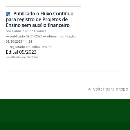
Publicado o Fluxo Continuo
para registro de Projetos de
Ensino sem auxílio financeiro
por
Gabriela Nunes Gomes
—
publicado
09/01/2023
—
última modificação
05/10/2023 14h24
— registrado em:
edital ensino
Edital 05/2023
Localizado em
Notícias
Voltar para o topo