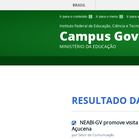
BRASIL
Ir para o conteúdo
1
Ir para o menu
2
Ir para
Instituto Federal de Educação, Ciência e Tecn
Campus Gov
MINISTÉRIO DA EDUCAÇÃO
RESULTADO D
NEABI-GV promove visita 
Açucena
por
Setor de Comunicação