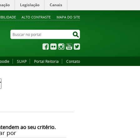
mação
Legislação
Canais
IBILIDADE
ALTO CONTRASTE
MAPA DO SITE
Buscar no portal
Buscar no portal
Facebook
Flickr
Instagram
YouTube
Twitter
oodle
SUAP
Portal Reitoria
Contato
atendem ao seu critério.
ar por