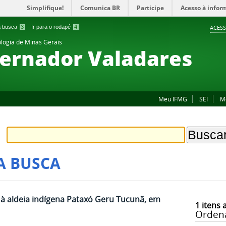
Simplifique!
Comunica BR
Participe
Acesso à infor
 a busca
3
Ir para o rodapé
4
ACESS
ologia de Minas Gerais
ernador Valadares
Meu IFMG
SEI
M
A BUSCA
à aldeia indígena Pataxó Geru Tucunã, em
1
itens 
Orden