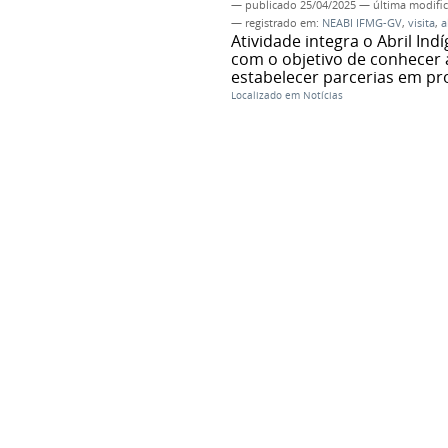
—
publicado
25/04/2025
—
última modifi
— registrado em:
NEABI IFMG-GV
,
visita
,
a
Atividade integra o Abril In
com o objetivo de conhecer
estabelecer parcerias em pro
Localizado em
Notícias