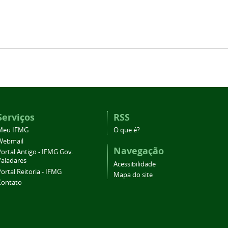
Serviços
RSS
Meu IFMG
O que é?
Webmail
Navegação
ortal Antigo - IFMG Gov.
Valadares
Acessibilidade
ortal Reitoria - IFMG
Mapa do site
Contato