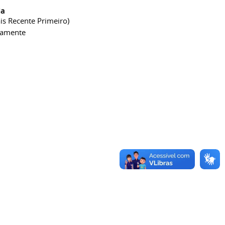
ia
is Recente Primeiro)
camente