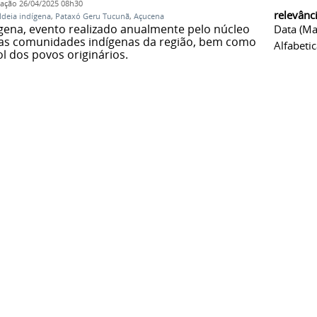
cação
26/04/2025 08h30
relevânc
ldeia indígena
,
Pataxó Geru Tucunã
,
Açucena
dígena, evento realizado anualmente pelo núcleo
Data (ma
 as comunidades indígenas da região, bem como
Alfabeti
l dos povos originários.