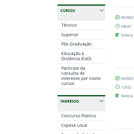
CURSOS
por
publicado
06/08/
Setor
Técnico
09h47
de
Comunicaç
Superior
Notícia
Pós-Graduação
Educação à
Distância (EaD)
Participe da
consulta de
por
publicado
interesse por novos
04/08/
cursos
Setor
12h32
de
Comunicaç
Notícia
INGRESSO
Concurso Público
Copese Local