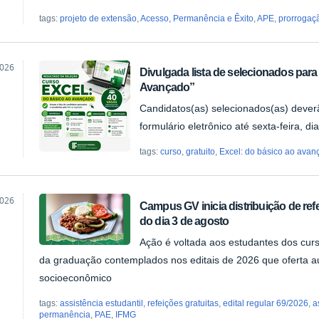
tags:
projeto de extensão
,
Acesso, Permanência e Êxito
,
APE
,
prorrogaç
2026
Divulgada lista de selecionados para
Avançado”
ão
Candidatos(as) selecionados(as) deverã
formulário eletrônico até sexta-feira, di
tags:
curso
,
gratuito
,
Excel: do básico ao avan
2026
Campus GV inicia distribuição de refe
do dia 3 de agosto
ão
Ação é voltada aos estudantes dos cur
da graduação contemplados nos editais de 2026 que oferta aux
socioeconômico
tags:
assistência estudantil
,
refeições gratuitas
,
edital regular 69/2026
,
a
permanência
,
PAE
,
IFMG