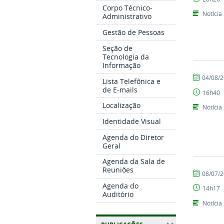
de
Corpo Técnico-
Comunicaç
Notícia
Administrativo
Gestão de Pessoas
Seção de
Tecnologia da
Informação
por
publicado
04/08/
Lista Telefônica e
Setor
de E-mails
16h40
de
Comunicaç
Localização
Notícia
Identidade Visual
Agenda do Diretor
Geral
Agenda da Sala de
Reuniões
por
publicado
08/07/
Setor
Agenda do
14h17
de
Auditório
Comunicaç
Notícia