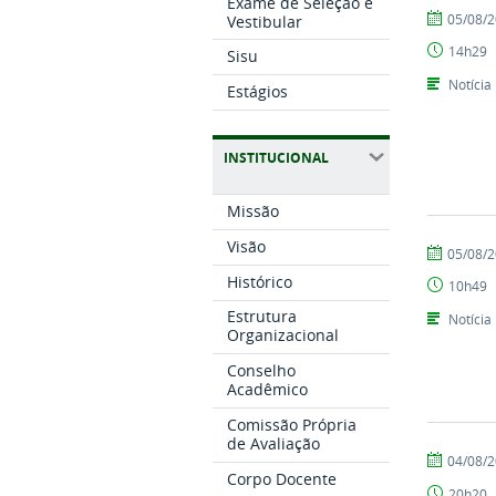
Exame de Seleção e
por
publicado
05/08/
Vestibular
Setor
14h29
Sisu
de
Comunicaç
Notícia
Estágios
INSTITUCIONAL
Missão
Visão
por
publicado
05/08/
Setor
Histórico
10h49
de
Comunicaç
Estrutura
Notícia
Organizacional
Conselho
Acadêmico
Comissão Própria
de Avaliação
por
publicado
04/08/
Corpo Docente
Setor
20h20