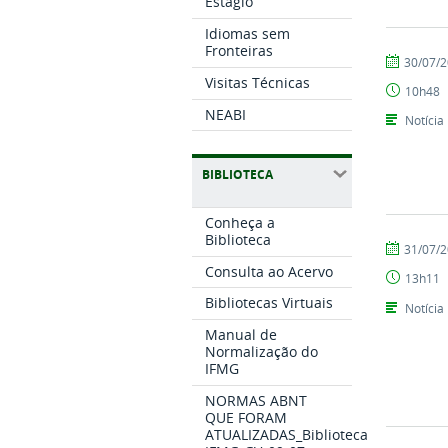
Estágio
Idiomas sem
Fronteiras
por
publicado
30/07/
Setor
Visitas Técnicas
10h48
de
NEABI
Comunicaç
Notícia
BIBLIOTECA
Conheça a
Biblioteca
por
publicado
31/07/
Setor
Consulta ao Acervo
13h11
de
Comunicaç
Bibliotecas Virtuais
Notícia
Manual de
Normalização do
IFMG
NORMAS ABNT
QUE FORAM
ATUALIZADAS_Biblioteca