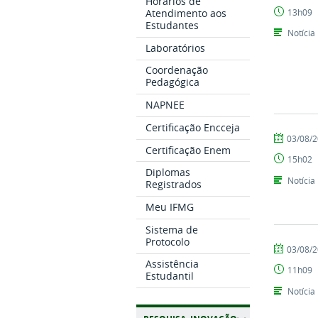
Horários de
Setor
13h09
Atendimento aos
de
Estudantes
Comunicaç
Notícia
Laboratórios
Coordenação
Pedagógica
NAPNEE
Certificação Encceja
por
publicado
03/08/
Certificação Enem
Setor
15h02
de
Diplomas
Comunicaç
Notícia
Registrados
Meu IFMG
Sistema de
Protocolo
por
publicado
03/08/
Setor
Assistência
11h09
de
Estudantil
Comunicaç
Notícia