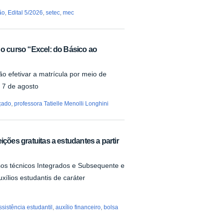
ão
,
Edital 5/2026
,
setec
,
mec
 o curso “Excel: do Básico ao
o efetivar a matrícula por meio de
a 7 de agosto
çado
,
professora Tatielle Menolli Longhini
ições gratuitas a estudantes a partir
sos técnicos Integrados e Subsequente e
ílios estudantis de caráter
ssistência estudantil
,
auxílio financeiro
,
bolsa