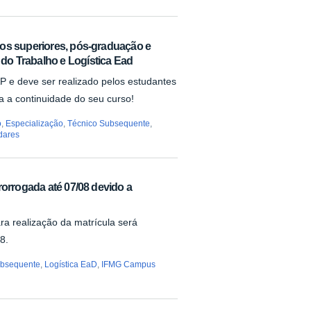
sos superiores, pós-graduação e
o Trabalho e Logística Ead
P e deve ser realizado pelos estudantes
ta a continuidade do seu curso!
o
,
Especialização
,
Técnico Subsequente
,
dares
rorrogada até 07/08 devido a
ra realização da matrícula será
8.
ubsequente
,
Logística EaD
,
IFMG Campus