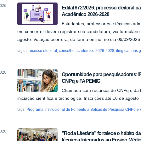
2026
Edital 872/2026: processo eleitoral 
Acadêmico 2026-2028
ão
Estudantes, professores e técnicos ad
em concorrer devem registrar sua candidatura, via formulário 
agosto. Votação ocorrerá, de forma online, no dia 09/09/2026
tags:
processo eleitoral
,
conselho acadêmico 2026-2028
,
ifmg campus g
2026
Oportunidade para pesquisadores: I
CNPq e FAPEMIG
ão
Chamada com recursos do CNPq e da FA
iniciação científica e tecnológica. Inscrições até 16 de agosto
tags:
Programa Institucional de Fomento a Bolsas de Pesquisa CNPq 
2026
"Roda Literária" fortalece o hábito d
técnicos Integrados ao Ensino Médi