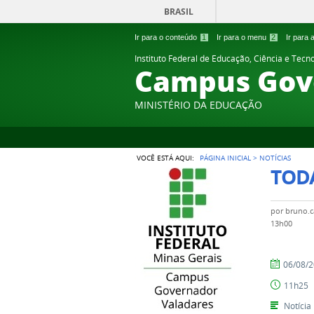
BRASIL
Ir para o conteúdo
1
Ir para o menu
2
Ir para
Instituto Federal de Educação, Ciência e Tecn
Campus Gov
MINISTÉRIO DA EDUCAÇÃO
VOCÊ ESTÁ AQUI:
PÁGINA INICIAL
>
NOTÍCIAS
TODA
por
bruno.c
13h00
por
publicado
06/08/
Setor
11h25
de
Comunicaç
Notícia