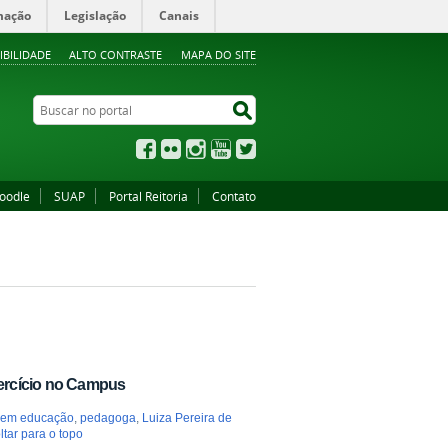
mação
Legislação
Canais
IBILIDADE
ALTO CONTRASTE
MAPA DO SITE
Buscar no portal
Buscar no portal
Facebook
Flickr
Instagram
YouTube
Twitter
oodle
SUAP
Portal Reitoria
Contato
ercício no Campus
a em educação
,
pedagoga
,
Luiza Pereira de
ltar para o topo