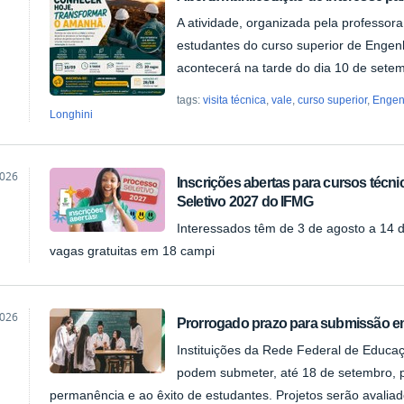
A atividade, organizada pela professora 
ão
estudantes do curso superior de Enge
acontecerá na tarde do dia 10 de sete
tags:
visita técnica
,
vale
,
curso superior
,
Engen
Longhini
2026
Inscrições abertas para cursos técn
Seletivo 2027 do IFMG
ão
Interessados têm de 3 de agosto a 14 
vagas gratuitas em 18 campi
2026
Prorrogado prazo para submissão em 
Instituições da Rede Federal de Educaçã
ão
podem submeter, até 18 de setembro, p
permanência e ao êxito de estudantes. Projetos serão avalia