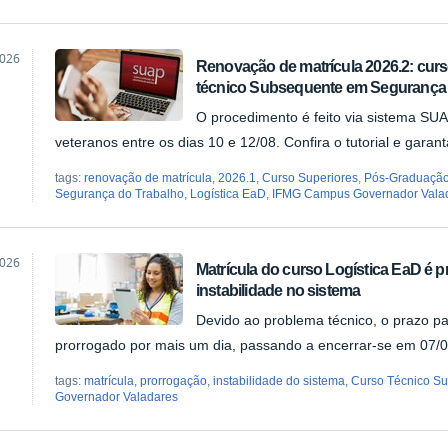
2026
Renovação de matrícula 2026.2: cur
técnico Subsequente em Segurança d
ão
O procedimento é feito via sistema SUA
veteranos entre os dias 10 e 12/08. Confira o tutorial e garan
tags:
renovação de matrícula
,
2026.1
,
Curso Superiores
,
Pós-Graduaçã
Segurança do Trabalho
,
Logística EaD
,
IFMG Campus Governador Vala
2026
Matrícula do curso Logística EaD é p
instabilidade no sistema
ão
Devido ao problema técnico, o prazo pa
prorrogado por mais um dia, passando a encerrar-se em 07/0
tags:
matrícula
,
prorrogação
,
instabilidade do sistema
,
Curso Técnico S
Governador Valadares