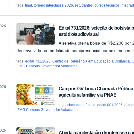
tags:
final
,
torneio interclasse 2026
,
estudantes
,
cursos técnicos integra
2026
Edital 731/2026: seleção de bolsista 
estúdio/audiovisual
ão
A seletiva oferta bolsa de R$2.200 por 
desenvolvida na modalidade semipresencial por seis meses. I
tags:
edital 731/2026
,
Centro de Referência em Educação a Distância
,
IFMG Campus Governador Valadares
2026
Campus GV lança Chamada Pública p
agricultura familiar via PNAE
ão
tags:
chamada pública
,
edital 001/2026
,
alime
IFMG Campus Governador Valadares
2026
Aberta manifestação de interesse par