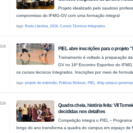
ão
Projeto idealizado pelo saudoso profes
compromisso do IFMG-GV com uma formação integral
tags:
Roda Literária
,
2026
,
Cursos Técnicos Integrados
2026
PIEL abre inscrições para o projeto 
Treinamento é voltado à preparação d
ão
GV no 16º Encontro Esportivo do IFMG.
os cursos técnicos Integrados. Inscrições por meio de formulá
tags:
projeto de extensão
,
Práticas Motoras
,
PIEL
,
ifmg campus governad
2026
Quadra cheia, história feita: VII Torne
decididas nos detalhes
ão
Competição integra o PIEL – Programa I
longo do ano transforma a quadra do campus em espaço de f