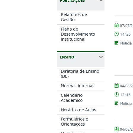
PUBLICAÇÕES
Relatórios de
Gestão
por
publicado
07/07/
Plano de
Setor
Desenvolvimento
14h26
de
Institucional
Comunicaç
Notícia
ENSINO
Diretoria de Ensino
(DE)
por
publicado
Normas Internas
04/08/
Setor
12h16
Calendário
de
Acadêmico
Comunicaç
Notícia
Horários de Aulas
Formulários e
Orientações
por
publicado
04/08/