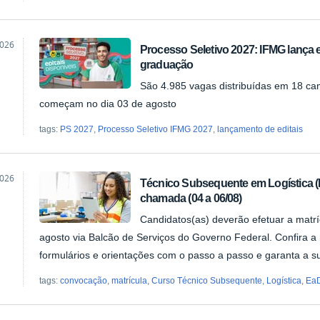
2026
Processo Seletivo 2027: IFMG lança e
graduação
ão
São 4.985 vagas distribuídas em 18 camp
começam no dia 03 de agosto
tags:
PS 2027
,
Processo Seletivo IFMG 2027
,
lançamento de editais
2026
Técnico Subsequente em Logística (
chamada (04 a 06/08)
ão
Candidatos(as) deverão efetuar a matríc
agosto via Balcão de Serviços do Governo Federal. Confira a
formulários e orientações com o passo a passo e garanta a s
tags:
convocação
,
matrícula
,
Curso Técnico Subsequente
,
Logística
,
Ea