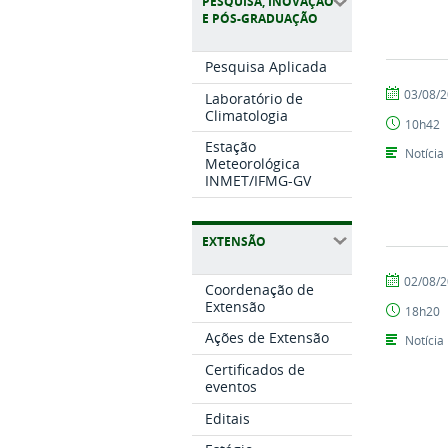
PESQUISA, INOVAÇÃO
E PÓS-GRADUAÇÃO
Pesquisa Aplicada
por
publicado
03/08/
Laboratório de
Setor
Climatologia
10h42
de
Estação
Comunicaç
Notícia
Meteorológica
INMET/IFMG-GV
EXTENSÃO
por
publicado
02/08/
Coordenação de
Setor
Extensão
18h20
de
Comunicaç
Ações de Extensão
Notícia
Certificados de
eventos
Editais