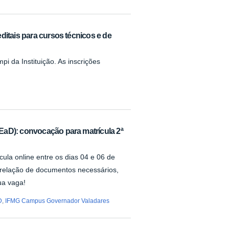
ditais para cursos técnicos e de
i da Instituição. As inscrições
EaD): convocação para matrícula 2ª
ula online entre os dias 04 e 06 de
 relação de documentos necessários,
ua vaga!
D
,
IFMG Campus Governador Valadares