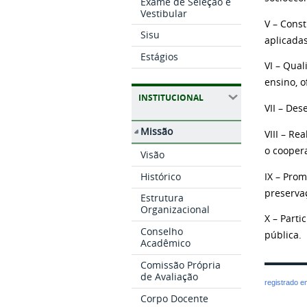
Exame de Seleção e
Vestibular
V – Const
Sisu
aplicadas
Estágios
VI – Qual
ensino, 
INSTITUCIONAL
VII – Des
Missão
VIII – Re
o coopera
Visão
Histórico
IX – Prom
preserva
Estrutura
Organizacional
X – Parti
Conselho
pública.
Acadêmico
Comissão Própria
de Avaliação
registrado 
Corpo Docente