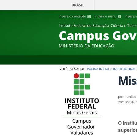
BRASIL
Ir para o conteúdo
1
Ir para o menu
2
Ir para
Instituto Federal de Educação, Ciência e Tecn
Campus Gov
MINISTÉRIO DA EDUCAÇÃO
VOCÊ ESTÁ AQUI:
PÁGINA INICIAL
>
INSTITUCIONAL
Mis
por
hunilso
20/10/2016
O Insti
superior