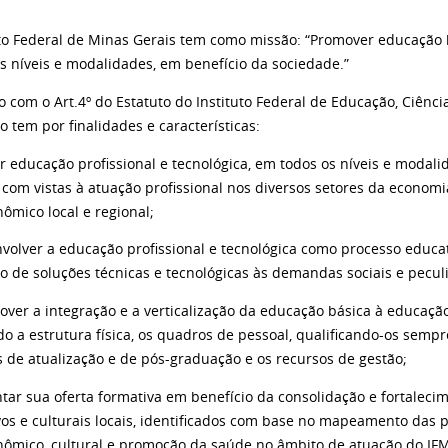
uto Federal de Minas Gerais tem como missão: “Promover educação bá
es níveis e modalidades, em benefício da sociedade.”
 com o Art.4º do Estatuto do Instituto Federal de Educação, Ciênci
ão tem por finalidades e características:
ar educação profissional e tecnológica, em todos os níveis e modal
 com vistas à atuação profissional nos diversos setores da econom
ômico local e regional;
nvolver a educação profissional e tecnológica como processo educat
o de soluções técnicas e tecnológicas às demandas sociais e peculi
mover a integração e a verticalização da educação básica à educaçã
o a estrutura física, os quadros de pessoal, qualificando-os semp
s de atualização e de pós-graduação e os recursos de gestão;
ntar sua oferta formativa em benefício da consolidação e fortalecim
vos e culturais locais, identificados com base no mapeamento das
nômico, cultural e promoção da saúde no âmbito de atuação do IF