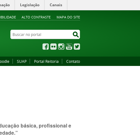
mação
Legislação
Canais
IBILIDADE
ALTO CONTRASTE
MAPA DO SITE
Buscar no portal
Buscar no portal
Facebook
Flickr
Instagram
YouTube
Twitter
oodle
SUAP
Portal Reitoria
Contato
ducação básica, profissional e
iedade.”