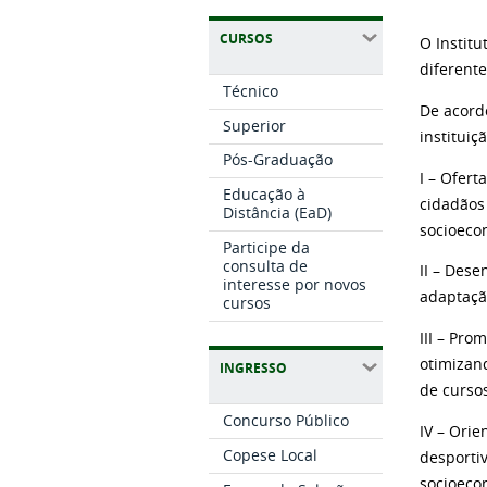
CURSOS
O Instit
diferent
Técnico
De acordo
Superior
instituiç
Pós-Graduação
I – Ofert
Educação à
cidadãos
Distância (EaD)
socioecon
Participe da
consulta de
II – Dese
interesse por novos
adaptaçã
cursos
III – Pro
otimizand
INGRESSO
de curso
Concurso Público
IV – Orie
Copese Local
desporti
socioeco