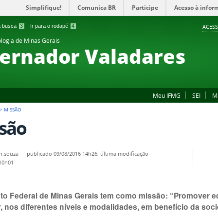
Simplifique!
Comunica BR
Participe
Acesso à infor
 a busca
3
Ir para o rodapé
4
ACESS
ologia de Minas Gerais
ernador Valadares
Meu IFMG
SEI
M
>
MISSÃO
são
n.souza
—
publicado
09/08/2016 14h26,
última modificação
 10h01
tuto Federal de Minas Gerais tem como missão: “Promover e
, nos diferentes níveis e modalidades, em benefício da soc