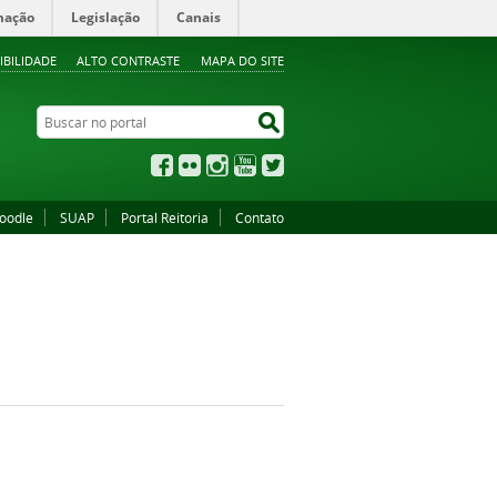
mação
Legislação
Canais
IBILIDADE
ALTO CONTRASTE
MAPA DO SITE
Buscar no portal
Buscar no portal
Facebook
Flickr
Instagram
YouTube
Twitter
oodle
SUAP
Portal Reitoria
Contato