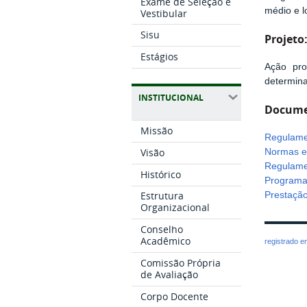
Exame de Seleção e
médio e l
Vestibular
Sisu
Projeto
Estágios
Ação proc
determin
INSTITUCIONAL
Docume
Missão
Regulame
Visão
Normas e
Regulame
Histórico
Programa 
Estrutura
Prestação
Organizacional
Conselho
Acadêmico
registrado 
Comissão Própria
de Avaliação
Corpo Docente