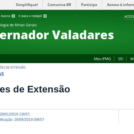
Simplifique!
Comunica BR
Participe
Acesso à infor
 a busca
3
Ir para o rodapé
4
ACESS
ologia de Minas Gerais
ernador Valadares
Meu IFMG
SEI
M
ÕES DE EXTENSÃO
AS
es de Extensão
28/01/2019 13h57
,
dificação
:
26/06/2019 09h57