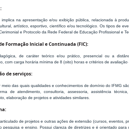
:
 implica na apresentação e/ou exibição pública, relacionada à pro
ultural, artístico, esportivo, científico e/ou tecnológico. Os tipos de
Cerimonial e Protocolo da Rede Federal de Educação Profissional e Te
de Formação Inicial e Continuada (FIC):
agógica, de caráter teórico e/ou prático, presencial ou a distâ
co, com carga horária mínima de 8 (oito) horas e critérios de avaliação 
ão de serviços:
 meio das quais qualidades e conhecimentos de domínio do IFMG são 
rma de atendimento, consultoria, assessoria, assistência técnica,
to, elaboração de projetos e atividades similares.
ma:
articulado de projetos e outras ações de extensão (cursos, eventos, p
o pesquisa e ensino. Possui clareza de diretrizes e é orientado pa