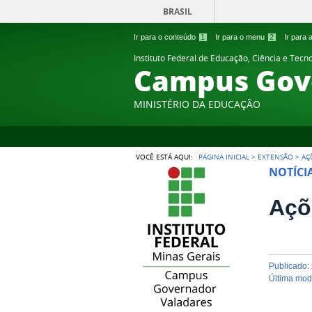
BRASIL
Ir para o conteúdo
1
Ir para o menu
2
Ir para
Instituto Federal de Educação, Ciência e Tecn
Campus Gov
MINISTÉRIO DA EDUCAÇÃO
VOCÊ ESTÁ AQUI:
PÁGINA INICIAL
>
EXTENSÃO
>
AÇ
NOTÍCI
Açõ
publicado
:
última mo