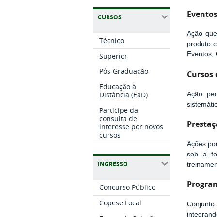
Eventos
CURSOS
Ação que
Técnico
produto c
Eventos, 
Superior
Pós-Graduação
Cursos 
Educação à
Distância (EaD)
Ação ped
sistemáti
Participe da
consulta de
Prestaç
interesse por novos
cursos
Ações por
sob a fo
INGRESSO
treinamen
Progra
Concurso Público
Copese Local
Conjunto 
integrand