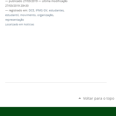
—
publicado
27/03/2019
—
última modificação
27/03/2019 20h33
— registrado em:
DCE
,
IFMG GV
,
estudantes
,
estudantil
,
movimento
,
organização
,
representação
Localizado em
Notícias
Voltar para o topo