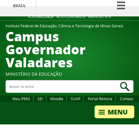
BRASIL
Simplifique!
ACESSIBILIDADE
ALTO CONTRASTE
MAPA DO SITE
Comunica BR
Instituto Federal de Educação, Ciência e Tecnologia de Minas Gerais
Campus
Participe
Governador
Acesso à informação
Valadares
Legislação
Canais
MINISTÉRIO DA EDUCAÇÃO
Buscar no portal
Bus
Meu IFMG
SEI
Moodle
SUAP
Portal Reitoria
Contato