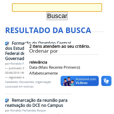
RESULTADO DA BUSCA
Formação do Diretório Central
2
itens atendem ao seu critério.
dos Estudantes do Instituto
Ordenar por
Federal de Minas Gerais – Campus
Governador Valadares
relevância
por
Ronaldo Fernandes Roque
Data (mais Recente Primeiro)
—
publicado
31/05/2019
—
última modificação
Alfabeticamente
05/06/2019 18h13
— registrado em:
DCE
,
IFMG
,
Governador
Valadares
,
Estudantes
,
organização
Localizado em
Notícias
Remarcação da reunião para
reativação do DCE no Campus
por
Ronaldo Fernandes Roque