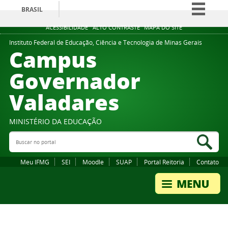
BRASIL
Simplifique!
ACESSIBILIDADE
ALTO CONTRASTE
MAPA DO SITE
Comunica BR
Instituto Federal de Educação, Ciência e Tecnologia de Minas Gerais
Campus
Participe
Governador
Acesso à informação
Valadares
Legislação
Canais
MINISTÉRIO DA EDUCAÇÃO
Buscar no portal
Bus
Meu IFMG
SEI
Moodle
SUAP
Portal Reitoria
Contato