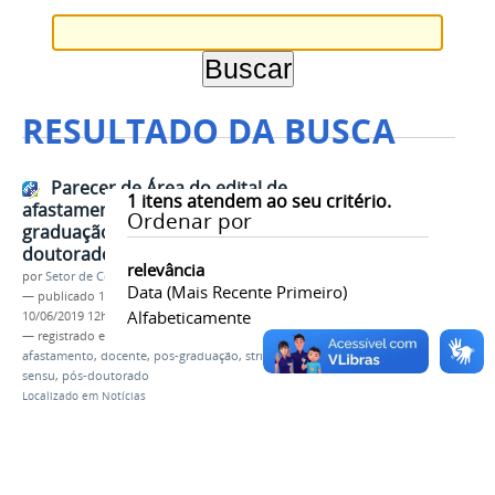
RESULTADO DA BUSCA
Parecer de Área do edital de
1
itens atendem ao seu critério.
afastamento docente para pós-
Ordenar por
graduação stricto sensu e pós-
doutorado
relevância
por
Setor de Comunicação
Data (mais Recente Primeiro)
—
publicado
10/06/2019
—
última modificação
Alfabeticamente
10/06/2019 12h52
— registrado em:
parecer de área
,
edital 005/2019
,
afastamento
,
docente
,
pós-graduação
,
stricto
sensu
,
pós-doutorado
Localizado em
Notícias