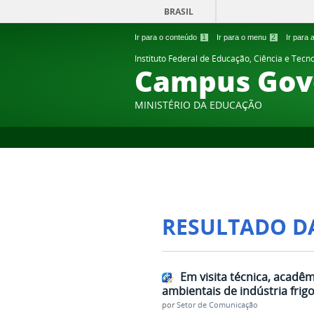
BRASIL
Ir para o conteúdo
1
Ir para o menu
2
Ir para
Instituto Federal de Educação, Ciência e Tecn
Campus Gov
MINISTÉRIO DA EDUCAÇÃO
RESULTADO D
Em visita técnica, acad
ambientais de indústria frigo
por
Setor de Comunicação