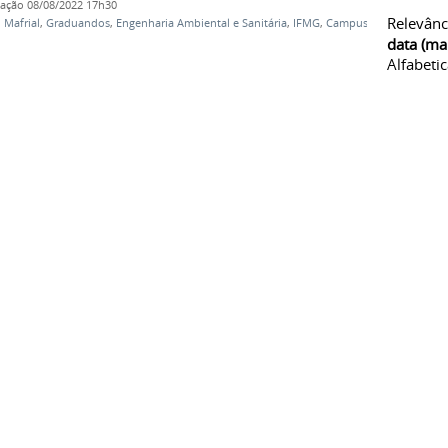
cação
08/08/2022 17h30
Relevânc
o Mafrial
,
Graduandos
,
Engenharia Ambiental e Sanitária
,
IFMG
,
Campus
data (ma
Alfabeti