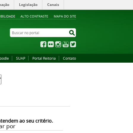
mação
Legislação
Canais
IBILIDADE
ALTO CONTRASTE
MAPA DO SITE
Buscar no portal
Buscar no portal
Facebook
Flickr
Instagram
YouTube
Twitter
oodle
SUAP
Portal Reitoria
Contato
atendem ao seu critério.
ar por