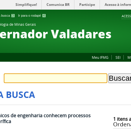
Simplifique!
Comunica BR
Participe
Acesso à infor
 a busca
3
Ir para o rodapé
4
ACESS
ologia de Minas Gerais
ernador Valadares
Meu IFMG
SEI
M
A BUSCA
êmicos de engenharia conhecem processos
1
itens 
rífica
Orden