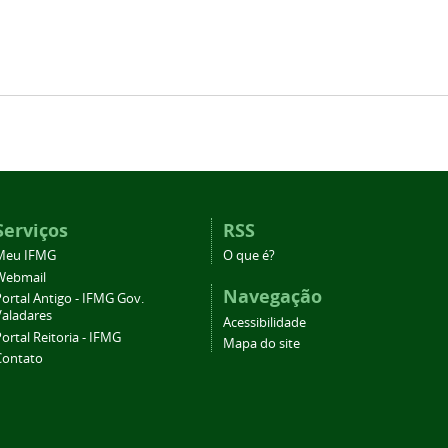
Serviços
RSS
Meu IFMG
O que é?
Webmail
Navegação
ortal Antigo - IFMG Gov.
Valadares
Acessibilidade
ortal Reitoria - IFMG
Mapa do site
Contato