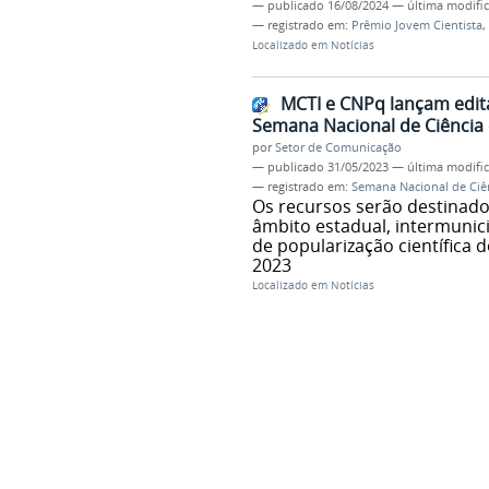
—
publicado
16/08/2024
—
última modifi
— registrado em:
Prêmio Jovem Cientista
,
Localizado em
Notícias
MCTI e CNPq lançam edita
Semana Nacional de Ciência 
por
Setor de Comunicação
—
publicado
31/05/2023
—
última modifi
— registrado em:
Semana Nacional de Ciên
Os recursos serão destinados
âmbito estadual, intermunic
de popularização científica d
2023
Localizado em
Notícias