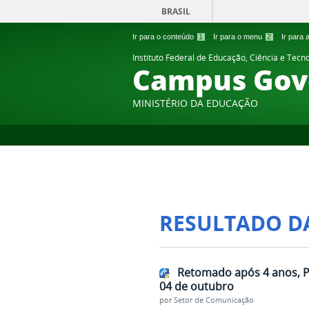
BRASIL
Ir para o conteúdo
1
Ir para o menu
2
Ir para
Instituto Federal de Educação, Ciência e Tecn
Campus Gov
MINISTÉRIO DA EDUCAÇÃO
RESULTADO D
Retomado após 4 anos, Pr
04 de outubro
por
Setor de Comunicação