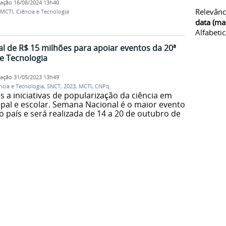
cação
16/08/2024 13h40
Relevânc
MCTI
,
Ciência e Tecnologia
data (ma
Alfabeti
l de R$ 15 milhões para apoiar eventos da 20ª
e Tecnologia
cação
31/05/2023 13h49
cia e Tecnologia
,
SNCT
,
2023
,
MCTI
,
CNPq
 a iniciativas de popularização da ciência em
ipal e escolar. Semana Nacional é o maior evento
o país e será realizada de 14 a 20 de outubro de