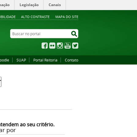
mação
Legislação
Canais
IBILIDADE
ALTO CONTRASTE
MAPA DO SITE
Buscar no portal
Buscar no portal
Facebook
Flickr
Instagram
YouTube
Twitter
oodle
SUAP
Portal Reitoria
Contato
atendem ao seu critério.
ar por