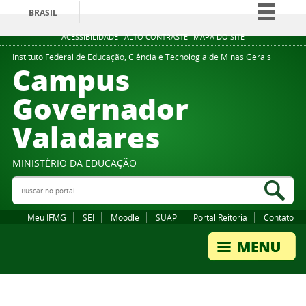
BRASIL
Simplifique!
ACESSIBILIDADE
ALTO CONTRASTE
MAPA DO SITE
Comunica BR
Instituto Federal de Educação, Ciência e Tecnologia de Minas Gerais
Campus
Participe
Governador
Acesso à informação
Valadares
Legislação
Canais
MINISTÉRIO DA EDUCAÇÃO
Buscar no portal
Bus
Meu IFMG
SEI
Moodle
SUAP
Portal Reitoria
Contato