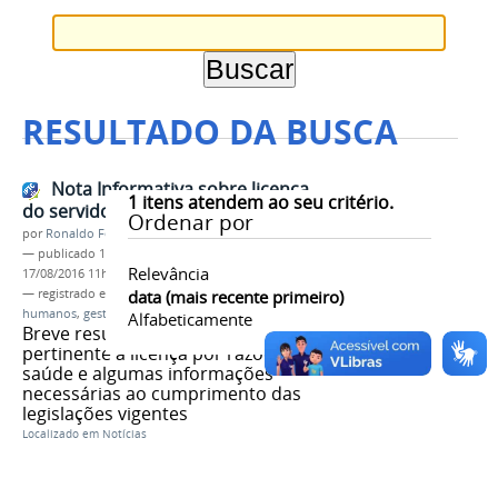
RESULTADO DA BUSCA
Nota Informativa sobre licença
1
itens atendem ao seu critério.
do servidor por razões de saúde
Ordenar por
por
Ronaldo Fernandes Roque
—
publicado
17/08/2016
—
última modificação
Relevância
17/08/2016 11h42
— registrado em:
licença
data (mais recente primeiro)
,
servidor
,
saúde
,
recursos
humanos
,
gestão de pessoas
Alfabeticamente
Breve resumo sobre a legislação
pertinente à licença por razões de
saúde e algumas informações
necessárias ao cumprimento das
legislações vigentes
Localizado em
Notícias