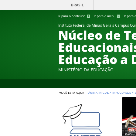
BRASIL
Ir para o conteúdo
1
Ir para o menu
2
Ir para
Instituto Federal de Minas Gerais Campus Ou
Núcleo de T
Educacionais
Educação a 
MINISTÉRIO DA EDUCAÇÃO
VOCÊ ESTÁ AQUI:
PÁGINA INICIAL
>
INFOCURSOS
>
Edifica