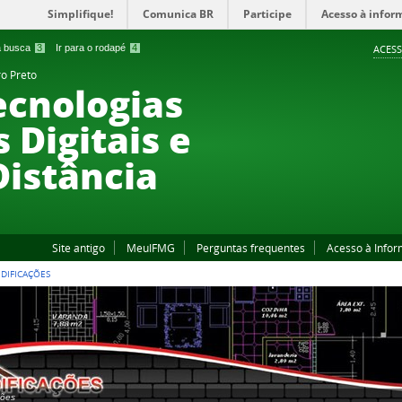
Simplifique!
Comunica BR
Participe
Acesso à infor
 a busca
3
Ir para o rodapé
4
ACESS
ro Preto
ecnologias
 Digitais e
Distância
Site antigo
MeuIFMG
Perguntas frequentes
Acesso à Info
EDIFICAÇÕES
ções