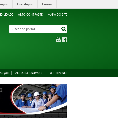
mação
Legislação
Canais
IBILIDADE
ALTO CONTRASTE
MAPA DO SITE
Buscar no portal
Buscar no portal
YouTube
Facebook
rmação
Acesso a sistemas
Fale conosco