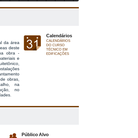
Calendários
CALENDÁRIOS
al da área
DO CURSO
reas deste
TÉCNICO EM
ma obra -
EDIFICAÇÕES
ateriais e
itetônico,
stalações
antamento
 de obras,
alho, na
rução, no
dades.
Público Alvo