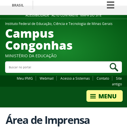
BRASIL
Simplifique!
ACESSIBILIDADE
ALTO CONTRASTE
MAPA DO SITE
Comunica BR
Instituto Federal de Educação, Ciência e Tecnologia de Minas Gerais
Campus
Participe
Congonhas
Acesso à informação
Legislação
MINISTÉRIO DA EDUCAÇÃO
Canais
Buscar no portal
Bus
Meu IFMG
Webmail
Acesso a Sistemas
Contato
Site
antigo
Área de Imprensa