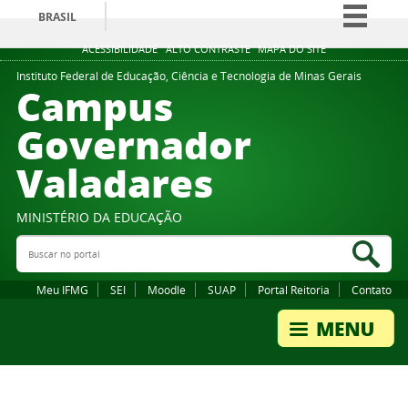
BRASIL
Simplifique!
ACESSIBILIDADE
ALTO CONTRASTE
MAPA DO SITE
Comunica BR
Instituto Federal de Educação, Ciência e Tecnologia de Minas Gerais
Campus
Participe
Governador
Acesso à informação
Valadares
Legislação
Canais
MINISTÉRIO DA EDUCAÇÃO
Buscar no portal
Bus
Meu IFMG
SEI
Moodle
SUAP
Portal Reitoria
Contato