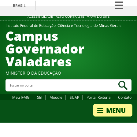
BRASIL
Simplifique!
ACESSIBILIDADE
ALTO CONTRASTE
MAPA DO SITE
Comunica BR
Instituto Federal de Educação, Ciência e Tecnologia de Minas Gerais
Campus
Participe
Governador
Acesso à informação
Valadares
Legislação
Canais
MINISTÉRIO DA EDUCAÇÃO
Buscar no portal
Bus
Meu IFMG
SEI
Moodle
SUAP
Portal Reitoria
Contato