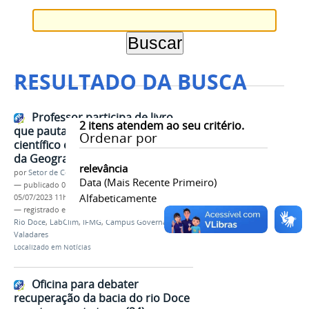
RESULTADO DA BUSCA
Professor participa de livro
2
itens atendem ao seu critério.
que pauta o desenvolvimento
Ordenar por
científico e tecnológico no campo
da Geografia
relevância
por
Setor de Comunicação
Data (mais Recente Primeiro)
—
publicado
05/07/2023
—
última modificação
Alfabeticamente
05/07/2023 11h18
— registrado em:
Pesquisa
,
Climatologia
,
Bacia do
Rio Doce
,
LabClim
,
IFMG
,
Campus Governador
Valadares
Localizado em
Notícias
Oficina para debater
recuperação da bacia do rio Doce