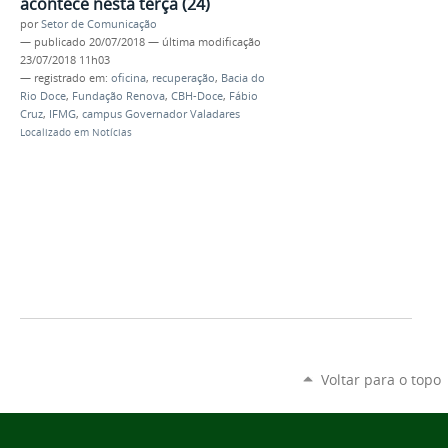
acontece nesta terça (24)
por
Setor de Comunicação
—
publicado
20/07/2018
—
última modificação
23/07/2018 11h03
— registrado em:
oficina
,
recuperação
,
Bacia do
Rio Doce
,
Fundação Renova
,
CBH-Doce
,
Fábio
Cruz
,
IFMG
,
campus Governador Valadares
Localizado em
Notícias
Voltar para o topo