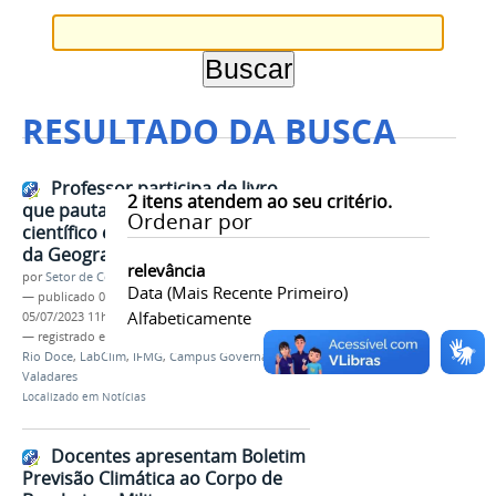
RESULTADO DA BUSCA
Professor participa de livro
2
itens atendem ao seu critério.
que pauta o desenvolvimento
Ordenar por
científico e tecnológico no campo
da Geografia
relevância
por
Setor de Comunicação
Data (mais Recente Primeiro)
—
publicado
05/07/2023
—
última modificação
Alfabeticamente
05/07/2023 11h18
— registrado em:
Pesquisa
,
Climatologia
,
Bacia do
Rio Doce
,
LabClim
,
IFMG
,
Campus Governador
Valadares
Localizado em
Notícias
Docentes apresentam Boletim
Previsão Climática ao Corpo de