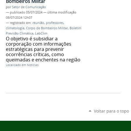
Bombeiros Militar
por
Setor de Comunicação
—
publicado
05/07/2024
—
última modificação
08/07/2024 12h07
— registrado em:
reunião
,
professores
,
climatologia
,
Corpo de Bombeiros Militar
,
Boletim
Previsão Climática
,
LabClim
O objetivo é subsidiar a
corporação com informações
estratégicas para prevenir
ocorrências críticas, como
queimadas e enchentes na região
Localizado em
Notícias
Voltar para o topo