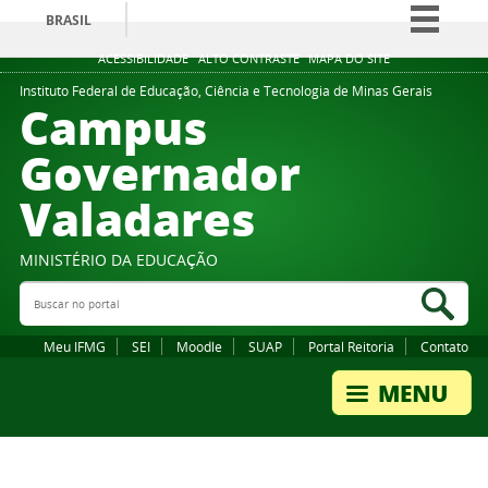
BRASIL
Simplifique!
ACESSIBILIDADE
ALTO CONTRASTE
MAPA DO SITE
Comunica BR
Instituto Federal de Educação, Ciência e Tecnologia de Minas Gerais
Campus
Participe
Governador
Acesso à informação
Valadares
Legislação
Canais
MINISTÉRIO DA EDUCAÇÃO
Buscar no portal
Bus
Meu IFMG
SEI
Moodle
SUAP
Portal Reitoria
Contato