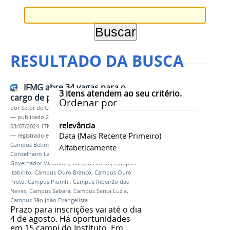
RESULTADO DA BUSCA
IFMG abre 34 vagas para o
3
itens atendem ao seu critério.
cargo de professor EBTT
Ordenar por
por
Setor de Comunicação
—
publicado
21/06/2024
—
última modificação
relevância
03/07/2024 17h12
Data (mais Recente Primeiro)
— registrado em:
Concurso
,
Campus Bambuí
,
Campus Betim
,
Campus Congonhas
,
Campus
Alfabeticamente
Conselheiro Lafaiete
,
Campus Formiga
,
Campus
Governador Valadares
,
Campus Ibirité
,
Campus
Itabirito
,
Campus Ouro Branco
,
Campus Ouro
Preto
,
Campus Piumhi
,
Campus Ribeirão das
Neves
,
Campus Sabará
,
Campus Santa Luzia
,
Campus São João Evangelista
Prazo para inscrições vai até o dia
4 de agosto. Há oportunidades
em 15 campi do Instituto. Em