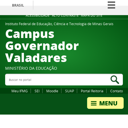
BRASIL
Simplifique!
ACESSIBILIDADE
ALTO CONTRASTE
MAPA DO SITE
Comunica BR
Instituto Federal de Educação, Ciência e Tecnologia de Minas Gerais
Campus
Participe
Governador
Acesso à informação
Valadares
Legislação
Canais
MINISTÉRIO DA EDUCAÇÃO
Buscar no portal
Bus
Meu IFMG
SEI
Moodle
SUAP
Portal Reitoria
Contato