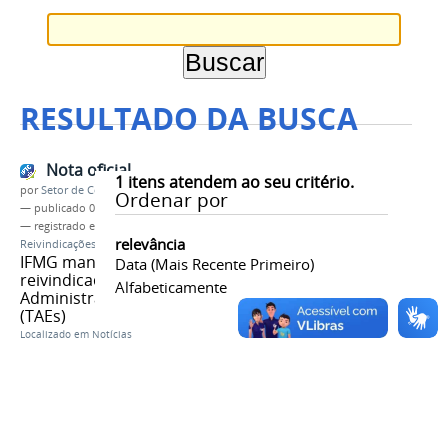
RESULTADO DA BUSCA
Nota oficial
1
itens atendem ao seu critério.
por
Setor de Comunicação
Ordenar por
—
publicado
01/04/2024
— registrado em:
Nota Oficial
,
IFMG
,
relevância
Reivindicações
,
Condições de Trabalho
,
TAEs
IFMG manifesta-se sobre as
Data (mais Recente Primeiro)
reivindicações dos Técnicos
Alfabeticamente
Administrativos em Educação
(TAEs)
Localizado em
Notícias