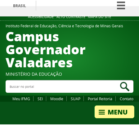
BRASIL
Simplifique!
ACESSIBILIDADE
ALTO CONTRASTE
MAPA DO SITE
Comunica BR
Instituto Federal de Educação, Ciência e Tecnologia de Minas Gerais
Campus
Participe
Governador
Acesso à informação
Valadares
Legislação
Canais
MINISTÉRIO DA EDUCAÇÃO
Buscar no portal
Bus
Meu IFMG
SEI
Moodle
SUAP
Portal Reitoria
Contato