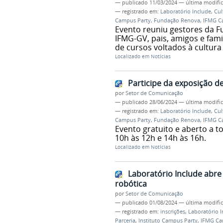
—
publicado
11/03/2024
—
última modifi
— registrado em:
Laboratório Include
,
Cul
Campus Party
,
Fundação Renova
,
IFMG C
Evento reuniu gestores da F
IFMG-GV, pais, amigos e fami
de cursos voltados à cultu
Localizado em
Notícias
Participe da exposição d
por
Setor de Comunicação
—
publicado
28/06/2024
—
última modifi
— registrado em:
Laboratório Include
,
Cul
Campus Party
,
Fundação Renova
,
IFMG C
Evento gratuito e aberto a 
10h às 12h e 14h às 16h.
Localizado em
Notícias
Laboratório Include abre
robótica
por
Setor de Comunicação
—
publicado
01/08/2024
—
última modifi
— registrado em:
inscrições
,
Laboratório I
Parceria
,
Instituto Campus Party
,
IFMG Ca