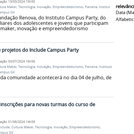
cação
13/03/2024 15h50
relevânc
tura Maker
,
Tecnologia
,
Inovação
,
Empreendedorismo
,
Parceria
,
Instituto
Data (ma
ampus GV
undação Renova, do Instituto Campus Party, do
Alfabeti
liares dos adolescentes e jovens que participam
ra maker, inovação e empreendedorismo
e projetos do Include Campus Party
cação
03/07/2024 16h56
tura Maker
,
Tecnologia
,
Inovação
,
Empreendedorismo
,
Parceria
,
Instituto
ampus GV
toda comunidade acontecerá no dia 04 de julho, de
 inscrições para novas turmas do curso de
cação
01/08/2024 14h59
nclude
,
Cultura Maker
,
Tecnologia
,
Inovação
,
Empreendedorismo
,
mpus GV