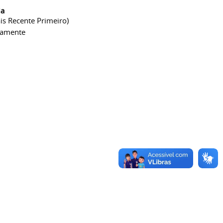
ia
is Recente Primeiro)
camente