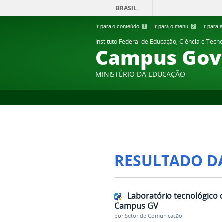
BRASIL
Ir para o conteúdo
1
Ir para o menu
2
Ir para
Instituto Federal de Educação, Ciência e Tecn
Campus Gov
MINISTÉRIO DA EDUCAÇÃO
RESULTADO D
Laboratório tecnológico 
Campus GV
por
Setor de Comunicação