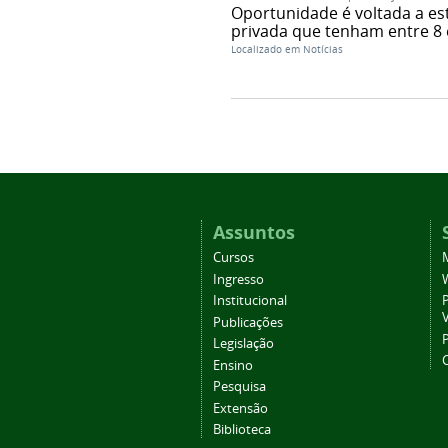
Oportunidade é voltada a est
privada que tenham entre 8 e
Localizado em
Notícias
Assuntos
Cursos
Ingresso
Institucional
P
Publicações
P
Legislação
Ensino
Pesquisa
Extensão
Biblioteca