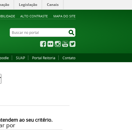
mação
Legislação
Canais
IBILIDADE
ALTO CONTRASTE
MAPA DO SITE
Buscar no portal
Buscar no portal
Facebook
Flickr
Instagram
YouTube
Twitter
oodle
SUAP
Portal Reitoria
Contato
atendem ao seu critério.
ar por