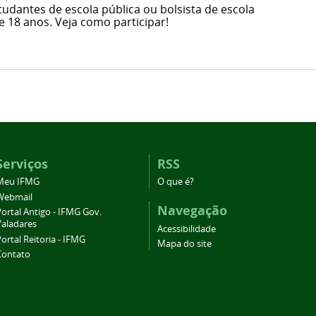
udantes de escola pública ou bolsista de escola
 18 anos. Veja como participar!
Serviços
RSS
Meu IFMG
O que é?
Webmail
Navegação
ortal Antigo - IFMG Gov.
Valadares
Acessibilidade
ortal Reitoria - IFMG
Mapa do site
Contato