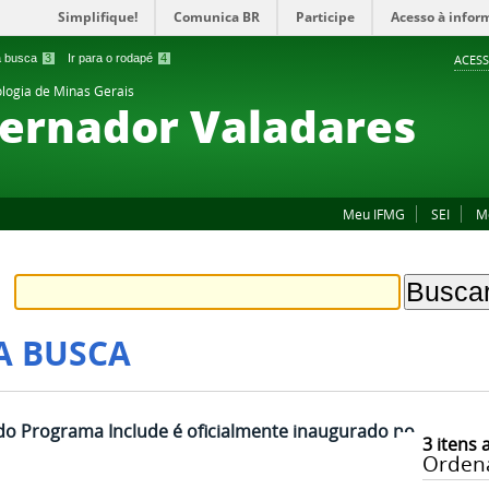
Simplifique!
Comunica BR
Participe
Acesso à infor
 a busca
3
Ir para o rodapé
4
ACESS
ologia de Minas Gerais
ernador Valadares
Meu IFMG
SEI
M
A BUSCA
do Programa Include é oficialmente inaugurado no
3
itens 
Orden