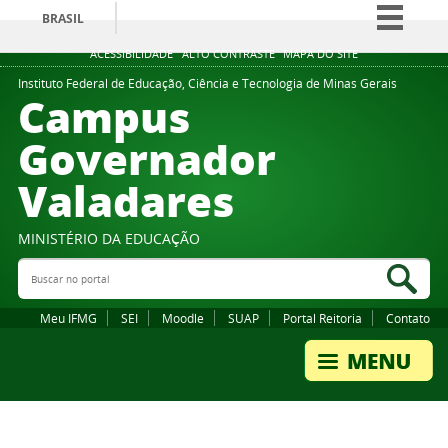
BRASIL
Simplifique!
ACESSIBILIDADE
ALTO CONTRASTE
MAPA DO SITE
Comunica BR
Instituto Federal de Educação, Ciência e Tecnologia de Minas Gerais
Campus
Participe
Governador
Acesso à informação
Valadares
Legislação
Canais
MINISTÉRIO DA EDUCAÇÃO
Buscar no portal
Bus
Meu IFMG
SEI
Moodle
SUAP
Portal Reitoria
Contato