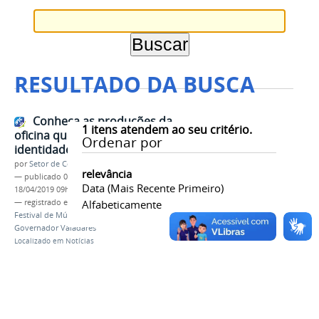
RESULTADO DA BUSCA
Conheça as produções da
1
itens atendem ao seu critério.
oficina que selecionou a
Ordenar por
identidade visual do 5º TMu
por
Setor de Comunicação
relevância
—
publicado
08/04/2019
—
última modificação
Data (mais Recente Primeiro)
18/04/2019 09h27
— registrado em:
Oficina
Alfabeticamente
,
Identidade Visual
,
Festival de Música
,
TMu 2019
,
IFMG
,
Campus
Governador Valadares
Localizado em
Notícias