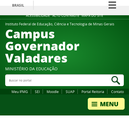
BRASIL
Simplifique!
ACESSIBILIDADE
ALTO CONTRASTE
MAPA DO SITE
Comunica BR
Instituto Federal de Educação, Ciência e Tecnologia de Minas Gerais
Campus
Participe
Governador
Acesso à informação
Valadares
Legislação
Canais
MINISTÉRIO DA EDUCAÇÃO
Buscar no portal
Bus
Meu IFMG
SEI
Moodle
SUAP
Portal Reitoria
Contato