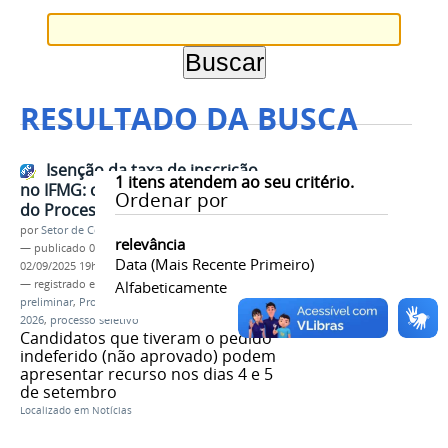
RESULTADO DA BUSCA
Isenção da taxa de inscrição
1
itens atendem ao seu critério.
no IFMG: confira a lista preliminar
Ordenar por
do Processo Seletivo 2026
por
Setor de Comunicação
relevância
—
publicado
02/09/2025
—
última modificação
Data (mais Recente Primeiro)
02/09/2025 19h03
— registrado em:
Isenção
Alfabeticamente
,
taxa de inscrição
,
lista
preliminar
,
Processo Seletivo 2026
,
vestibular
2026
,
processo seletivo
Candidatos que tiveram o pedido
indeferido (não aprovado) podem
apresentar recurso nos dias 4 e 5
de setembro
Localizado em
Notícias