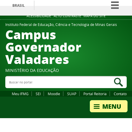
BRASIL
Simplifique!
ACESSIBILIDADE
ALTO CONTRASTE
MAPA DO SITE
Comunica BR
Instituto Federal de Educação, Ciência e Tecnologia de Minas Gerais
Campus
Participe
Governador
Acesso à informação
Valadares
Legislação
Canais
MINISTÉRIO DA EDUCAÇÃO
Buscar no portal
Bus
Meu IFMG
SEI
Moodle
SUAP
Portal Reitoria
Contato