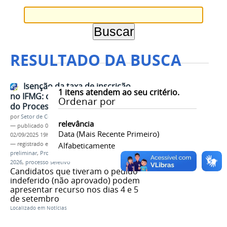
RESULTADO DA BUSCA
Isenção da taxa de inscrição
1
itens atendem ao seu critério.
no IFMG: confira a lista preliminar
Ordenar por
do Processo Seletivo 2026
por
Setor de Comunicação
relevância
—
publicado
02/09/2025
—
última modificação
Data (mais Recente Primeiro)
02/09/2025 19h03
— registrado em:
Isenção
Alfabeticamente
,
taxa de inscrição
,
lista
preliminar
,
Processo Seletivo 2026
,
vestibular
2026
,
processo seletivo
Candidatos que tiveram o pedido
indeferido (não aprovado) podem
apresentar recurso nos dias 4 e 5
de setembro
Localizado em
Notícias