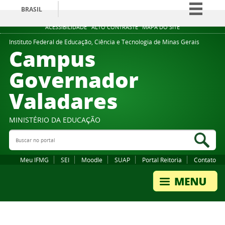
BRASIL
Simplifique!
ACESSIBILIDADE
ALTO CONTRASTE
MAPA DO SITE
Comunica BR
Instituto Federal de Educação, Ciência e Tecnologia de Minas Gerais
Campus
Participe
Governador
Acesso à informação
Valadares
Legislação
Canais
MINISTÉRIO DA EDUCAÇÃO
Buscar no portal
Bus
Meu IFMG
SEI
Moodle
SUAP
Portal Reitoria
Contato