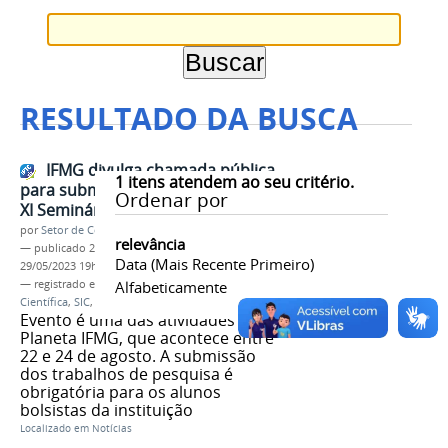
RESULTADO DA BUSCA
IFMG divulga chamada pública
1
itens atendem ao seu critério.
para submissão de trabalhos no
Ordenar por
XI Seminário de Iniciação Científica
por
Setor de Comunicação
relevância
—
publicado
29/05/2023
—
última modificação
Data (mais Recente Primeiro)
29/05/2023 19h50
— registrado em:
Seminário de Iniciação
Alfabeticamente
Científica
,
SIC
,
IFMG
,
2023
,
Planeta IFMG
Evento é uma das atividades do
Planeta IFMG, que acontece entre
22 e 24 de agosto. A submissão
dos trabalhos de pesquisa é
obrigatória para os alunos
bolsistas da instituição
Localizado em
Notícias