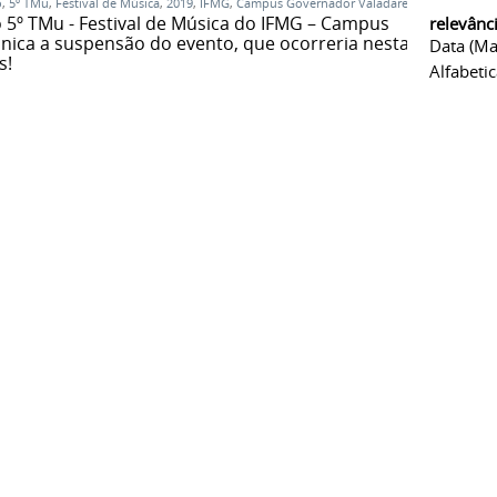
o
,
5º TMu
,
Festival de Música
,
2019
,
IFMG
,
Campus Governador Valadares
5º TMu - Festival de Música do IFMG – Campus
relevânc
ica a suspensão do evento, que ocorreria nesta
Data (ma
s!
Alfabeti