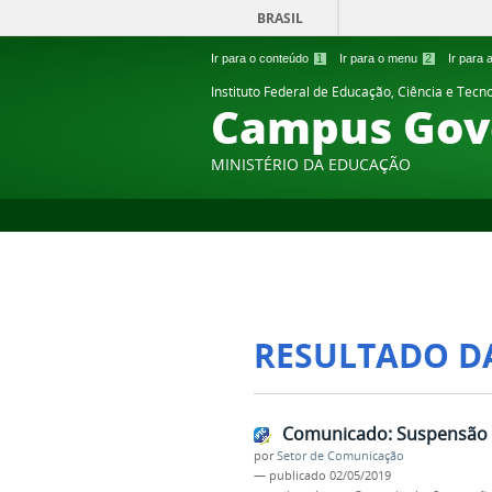
BRASIL
Ir para o conteúdo
1
Ir para o menu
2
Ir para
Instituto Federal de Educação, Ciência e Tecn
Campus Gov
MINISTÉRIO DA EDUCAÇÃO
RESULTADO D
Comunicado: Suspensão d
por
Setor de Comunicação
—
publicado
02/05/2019