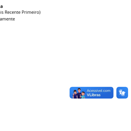
ia
is Recente Primeiro)
camente