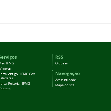
Serviços
RSS
Meu IFMG
O que é?
Webmail
Navegação
ortal Antigo - IFMG Gov.
Valadares
Acessibilidade
ortal Reitoria - IFMG
Mapa do site
Contato