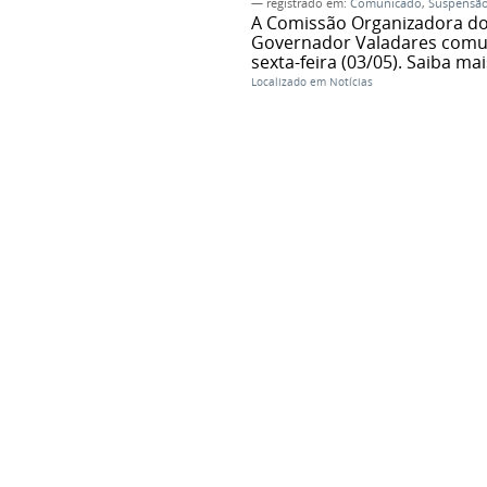
— registrado em:
Comunicado
,
Suspensã
A Comissão Organizadora do 
Governador Valadares comun
sexta-feira (03/05). Saiba mai
Localizado em
Notícias