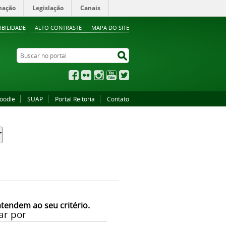
mação
Legislação
Canais
IBILIDADE
ALTO CONTRASTE
MAPA DO SITE
Buscar no portal
Buscar no portal
Facebook
Flickr
Instagram
YouTube
Twitter
oodle
SUAP
Portal Reitoria
Contato
atendem ao seu critério.
ar por