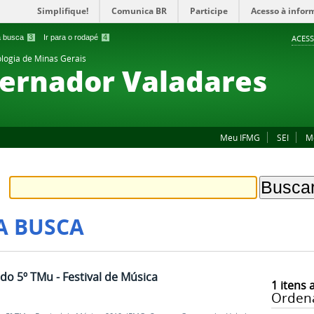
Simplifique!
Comunica BR
Participe
Acesso à infor
 a busca
3
Ir para o rodapé
4
ACESS
ologia de Minas Gerais
ernador Valadares
Meu IFMG
SEI
M
A BUSCA
o 5º TMu - Festival de Música
1
itens 
Orden