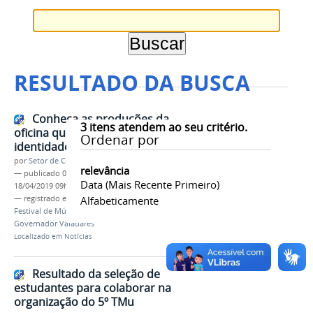
RESULTADO DA BUSCA
Conheça as produções da
3
itens atendem ao seu critério.
oficina que selecionou a
Ordenar por
identidade visual do 5º TMu
por
Setor de Comunicação
relevância
—
publicado
08/04/2019
—
última modificação
Data (mais Recente Primeiro)
18/04/2019 09h27
— registrado em:
Oficina
Alfabeticamente
,
Identidade Visual
,
Festival de Música
,
TMu 2019
,
IFMG
,
Campus
Governador Valadares
Localizado em
Notícias
Resultado da seleção de
estudantes para colaborar na
organização do 5º TMu