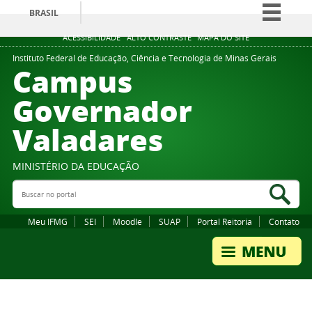
BRASIL
Simplifique!
ACESSIBILIDADE
ALTO CONTRASTE
MAPA DO SITE
Comunica BR
Instituto Federal de Educação, Ciência e Tecnologia de Minas Gerais
Campus
Participe
Governador
Acesso à informação
Valadares
Legislação
Canais
MINISTÉRIO DA EDUCAÇÃO
Buscar no portal
Bus
Meu IFMG
SEI
Moodle
SUAP
Portal Reitoria
Contato