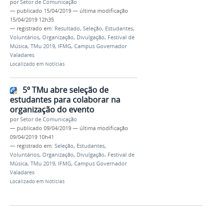
por
Setor de Comunicação
—
publicado
15/04/2019
—
última modificação
15/04/2019 12h35
— registrado em:
Resultado
,
Seleção
,
Estudantes
,
Voluntários
,
Organização
,
Divulgação
,
Festival de
Música
,
TMu 2019
,
IFMG
,
Campus Governador
Valadares
Localizado em
Notícias
5º TMu abre seleção de
estudantes para colaborar na
organização do evento
por
Setor de Comunicação
—
publicado
09/04/2019
—
última modificação
09/04/2019 10h41
— registrado em:
Seleção
,
Estudantes
,
Voluntários
,
Organização
,
Divulgação
,
Festival de
Música
,
TMu 2019
,
IFMG
,
Campus Governador
Valadares
Localizado em
Notícias