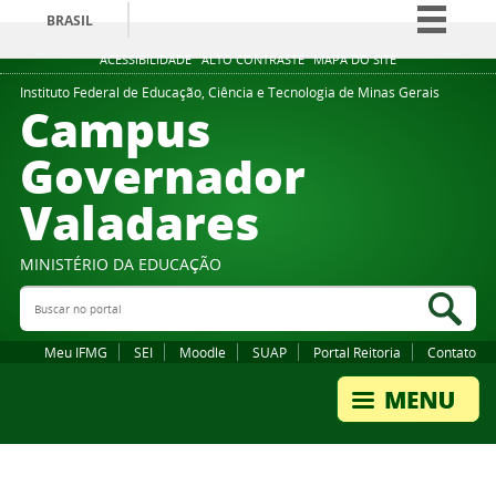
BRASIL
Simplifique!
ACESSIBILIDADE
ALTO CONTRASTE
MAPA DO SITE
Comunica BR
Instituto Federal de Educação, Ciência e Tecnologia de Minas Gerais
Campus
Participe
Governador
Acesso à informação
Valadares
Legislação
Canais
MINISTÉRIO DA EDUCAÇÃO
Buscar no portal
Bus
Meu IFMG
SEI
Moodle
SUAP
Portal Reitoria
Contato