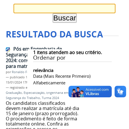
RESULTADO DA BUSCA
Pós em Engenharia de
1
itens atendem ao seu critério.
Segurança do Trabalho - Turma
Ordenar por
2024: convocação e orientações
para matrícula
relevância
por
Ronaldo Fernandes Roque
Data (mais Recente Primeiro)
—
publicado
10/01/2024
—
última modificação
Alfabeticamente
15/01/2024 17h03
— registrado em:
Processo Seletivo
,
Pós-
Graduação
,
Especialização
,
Engenharia em
Segurança do Trabalho
,
Turma 2024
Os candidatos classificados
devem realizar a matrícula até dia
15 de janeiro (prazo prorrogado).
O procedimento é feito de forma
totalmente online. Confira as
orientações e acesse os