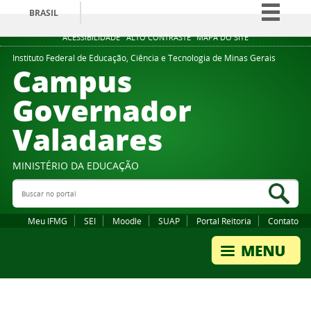
BRASIL
Simplifique!
ACESSIBILIDADE
ALTO CONTRASTE
MAPA DO SITE
Comunica BR
Instituto Federal de Educação, Ciência e Tecnologia de Minas Gerais
Campus
Participe
Governador
Acesso à informação
Valadares
Legislação
Canais
MINISTÉRIO DA EDUCAÇÃO
Buscar no portal
Bus
Meu IFMG
SEI
Moodle
SUAP
Portal Reitoria
Contato