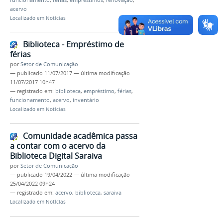
acervo
Localizado em
Notícias
Biblioteca - Empréstimo de
férias
por
Setor de Comunicação
—
publicado
11/07/2017
—
última modificação
11/07/2017 10h47
— registrado em:
biblioteca
,
empréstimo
,
férias
,
funcionamento
,
acervo
,
inventário
Localizado em
Notícias
Comunidade acadêmica passa
a contar com o acervo da
Biblioteca Digital Saraiva
por
Setor de Comunicação
—
publicado
19/04/2022
—
última modificação
25/04/2022 09h24
— registrado em:
acervo
,
biblioteca
,
saraiva
Localizado em
Notícias