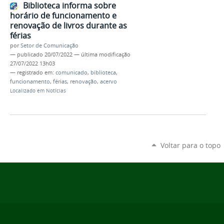
Biblioteca informa sobre
horário de funcionamento e
renovação de livros durante as
férias
por
Setor de Comunicação
—
publicado
20/07/2022
—
última modificação
27/07/2022 13h03
— registrado em:
comunicado
,
biblioteca
,
funcionamento
,
férias
,
renovação
,
acervo
Localizado em
Notícias
Voltar para o topo