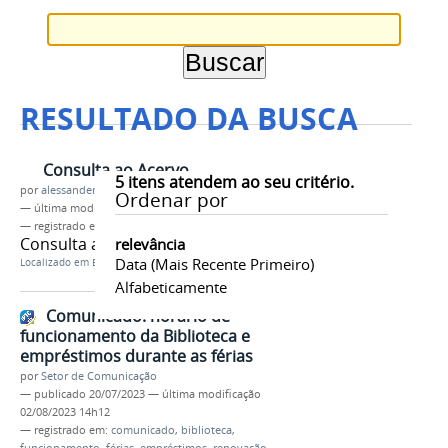
RESULTADO DA BUSCA
Consulta ao Acervo
5
itens atendem ao seu critério.
por
alessander.thomaz
Ordenar por
—
última modificação
02/08/2022 15h39
— registrado em:
acervo
,
livros
,
biblioteca
Consulta ao Acervo da Biblioteca.
relevância
Data (mais Recente Primeiro)
Localizado em
Biblioteca
Alfabeticamente
Comunicado: horário de
funcionamento da Biblioteca e
empréstimos durante as férias
por
Setor de Comunicação
—
publicado
20/07/2023
—
última modificação
02/08/2023 14h12
— registrado em:
comunicado
,
biblioteca
,
funcionamento
,
férias
,
empréstimos
,
renovação
,