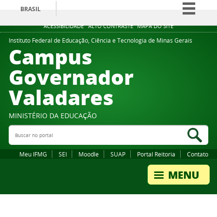
BRASIL
Simplifique!
ACESSIBILIDADE
ALTO CONTRASTE
MAPA DO SITE
Comunica BR
Instituto Federal de Educação, Ciência e Tecnologia de Minas Gerais
Campus
Participe
Governador
Acesso à informação
Valadares
Legislação
Canais
MINISTÉRIO DA EDUCAÇÃO
Buscar no portal
Bus
Meu IFMG
SEI
Moodle
SUAP
Portal Reitoria
Contato