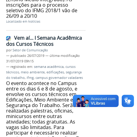
inscrições para o processo
seletivo do IFMG 2018/1 vão de
26/09 a 20/10
Localizado em
Notícias
Vem aí... I Semana Acadêmica
dos Cursos Técnicos
por
Setor de Comunicação
—
publicado
26/07/2019
—
última modificação
31/07/2019 09h15
— registrado em:
semana acadêmica
,
cursos
técnicos
,
meio ambiente
,
edificações
,
segurança
do trabalho
,
ifmg
,
campus governador valadares
O evento acontece no Campus
entre os dias 6 e 8 de agosto, e
envolve os cursos técnicos em
Edificações, Meio Ambiente e
Segurança do Trabalho. Serão
realizadas palestras, oficinas,
minicursos entre outras
atividades; todas gratuitas. As
vagas são limitadas. Para
participar é necessário realizar