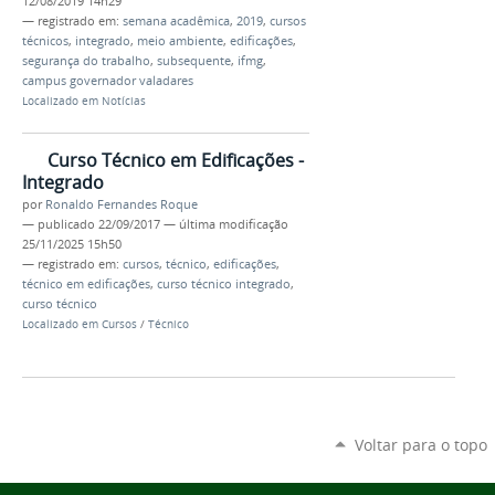
12/08/2019 14h29
— registrado em:
semana acadêmica
,
2019
,
cursos
técnicos
,
integrado
,
meio ambiente
,
edificações
,
segurança do trabalho
,
subsequente
,
ifmg
,
campus governador valadares
Localizado em
Notícias
Curso Técnico em Edificações -
Integrado
por
Ronaldo Fernandes Roque
—
publicado
22/09/2017
—
última modificação
25/11/2025 15h50
— registrado em:
cursos
,
técnico
,
edificações
,
técnico em edificações
,
curso técnico integrado
,
curso técnico
Localizado em
Cursos
/
Técnico
Voltar para o topo