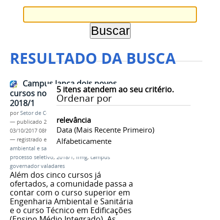
RESULTADO DA BUSCA
Campus lança dois novos
5
itens atendem ao seu critério.
cursos no processo seletivo
Ordenar por
2018/1
por
Setor de Comunicação
relevância
—
publicado
22/09/2017
—
última modificação
Data (mais Recente Primeiro)
03/10/2017 08h57
— registrado em:
curso superior
Alfabeticamente
,
engenharia
ambiental e sanitária
,
curso técnico
,
edificações
,
processo seletivo
,
2018/1
,
ifmg
,
campus
governador valadares
Além dos cinco cursos já
ofertados, a comunidade passa a
contar com o curso superior em
Engenharia Ambiental e Sanitária
e o curso Técnico em Edificações
(Ensino Médio Integrado). As