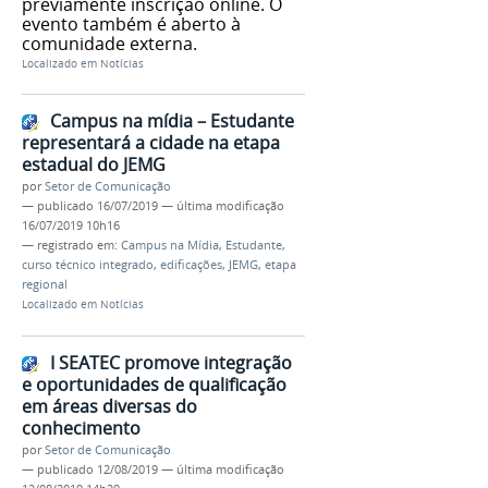
previamente inscrição online. O
evento também é aberto à
comunidade externa.
Localizado em
Notícias
Campus na mídia – Estudante
representará a cidade na etapa
estadual do JEMG
por
Setor de Comunicação
—
publicado
16/07/2019
—
última modificação
16/07/2019 10h16
— registrado em:
Campus na Mídia
,
Estudante
,
curso técnico integrado
,
edificações
,
JEMG
,
etapa
regional
Localizado em
Notícias
I SEATEC promove integração
e oportunidades de qualificação
em áreas diversas do
conhecimento
por
Setor de Comunicação
—
publicado
12/08/2019
—
última modificação