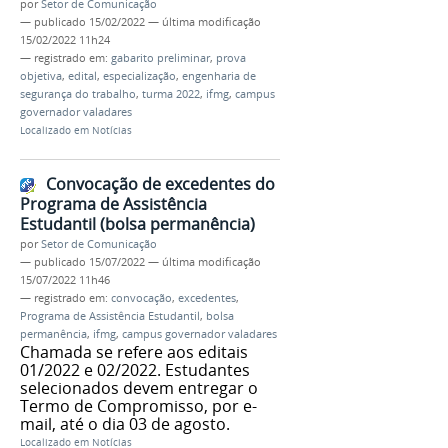
por
Setor de Comunicação
—
publicado
15/02/2022
—
última modificação
15/02/2022 11h24
— registrado em:
gabarito preliminar
,
prova
objetiva
,
edital
,
especialização
,
engenharia de
segurança do trabalho
,
turma 2022
,
ifmg
,
campus
governador valadares
Localizado em
Notícias
Convocação de excedentes do
Programa de Assistência
Estudantil (bolsa permanência)
por
Setor de Comunicação
—
publicado
15/07/2022
—
última modificação
15/07/2022 11h46
— registrado em:
convocação
,
excedentes
,
Programa de Assistência Estudantil
,
bolsa
permanência
,
ifmg
,
campus governador valadares
Chamada se refere aos editais
01/2022 e 02/2022. Estudantes
selecionados devem entregar o
Termo de Compromisso, por e-
mail, até o dia 03 de agosto.
Localizado em
Notícias