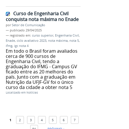
Curso de Engenharia Civil
conquista nota máxima no Enade
por
Setor de Comunicação
—
publicado
29/04/2025
— registrado em:
curso superior
,
Engenharia Civil
,
Enade
,
ciclo avaliativo 2023
,
nota máxima
,
nota 5
,
ifmg
,
igc nota 4
Em todo o Brasil foram avaliados
cerca de 900 cursos de
Engenharia Civil, tendo a
graduação do IFMG - Campus GV
ficado entre as 20 melhores do
país. Junto com a graduação em
Nutrição da UFJF-GV foi o único
curso da cidade a obter nota 5
Localizado em
Notícias
1
2
3
4
5
6
7
...
84
PRÓXIMO »