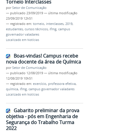
Torneio Interclasses
por
Setor de Comunicação
—
publicado
23/09/2019
—
última modificação
23/09/2019 12h51
— registrado em:
torneio
,
interclasses
,
2019
,
estudantes
,
cursos técnicos
,
ifmg
,
campus
governador valadares
Localizado em
Notícias
Boas-vindas! Campus recebe
nova docente da área de Química
por
Setor de Comunicação
—
publicado
12/08/2019
—
última modificação
12/08/2019 10h51
— registrado em:
exercício
,
professora efetiva
,
química
,
ifmg
,
campus governador valadares
Localizado em
Notícias
Gabarito preliminar da prova
objetiva - pós em Engenharia de
Segurança do Trabalho Turma
2022