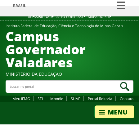
BRASIL
Simplifique!
ACESSIBILIDADE
ALTO CONTRASTE
MAPA DO SITE
Comunica BR
Instituto Federal de Educação, Ciência e Tecnologia de Minas Gerais
Campus
Participe
Governador
Acesso à informação
Valadares
Legislação
Canais
MINISTÉRIO DA EDUCAÇÃO
Buscar no portal
Bus
Meu IFMG
SEI
Moodle
SUAP
Portal Reitoria
Contato