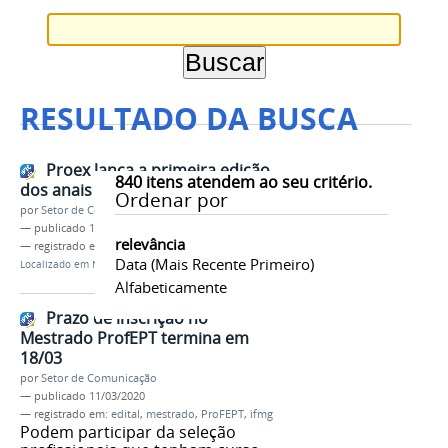
RESULTADO DA BUSCA
Proex lança a primeira edição
840
itens atendem ao seu critério.
dos anais Saberes da Extensão
Ordenar por
por
Setor de Comunicação
—
publicado
11/03/2020
relevância
— registrado em:
anais
,
saberes da extensão
,
ifmg
Data (mais Recente Primeiro)
Localizado em
Notícias
Alfabeticamente
Prazo de inscrição no
Mestrado ProfEPT termina em
18/03
por
Setor de Comunicação
—
publicado
11/03/2020
— registrado em:
edital
,
mestrado
,
ProFEPT
,
ifmg
Podem participar da seleção