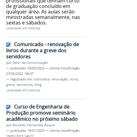
profissionais que tenham curso
de graduação concluído em
qualquer área. As aulas serão
ministradas semanalmente, nas
sextas e sábados.
Localizado em
Notícias
Comunicado - renovação de
livros durante a greve dos
servidores
por
Setor de Comunicação
—
publicado
25/05/2022
—
última modificação
27/05/2022 18h37
— registrado em:
biblioteca
,
renovação
,
livros
,
greve
,
servidores
,
ifmg
Localizado em
Notícias
Curso de Engenharia de
Produção promove seminário
acadêmico no próximo sábado
por
Ronaldo Fernandes Roque
—
publicado
19/01/2023
—
última modificação
19/01/2023 14h27