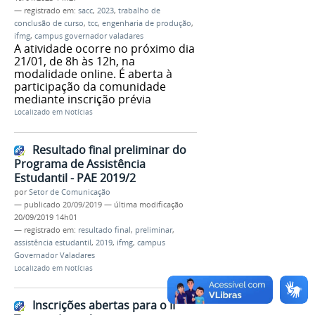
— registrado em:
sacc
,
2023
,
trabalho de
conclusão de curso
,
tcc
,
engenharia de produção
,
ifmg
,
campus governador valadares
A atividade ocorre no próximo dia
21/01, de 8h às 12h, na
modalidade online. É aberta à
participação da comunidade
mediante inscrição prévia
Localizado em
Notícias
Resultado final preliminar do
Programa de Assistência
Estudantil - PAE 2019/2
por
Setor de Comunicação
—
publicado
20/09/2019
—
última modificação
20/09/2019 14h01
— registrado em:
resultado final
,
preliminar
,
assistência estudantil
,
2019
,
ifmg
,
campus
Governador Valadares
Localizado em
Notícias
Inscrições abertas para o II