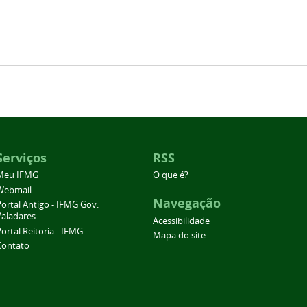
Serviços
RSS
Meu IFMG
O que é?
Webmail
Navegação
ortal Antigo - IFMG Gov.
Valadares
Acessibilidade
ortal Reitoria - IFMG
Mapa do site
Contato