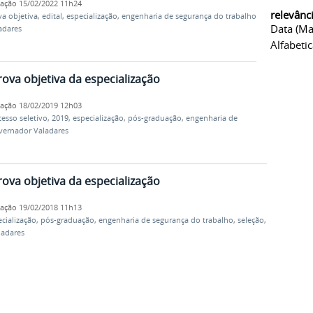
cação
15/02/2022 11h24
relevânc
va objetiva
,
edital
,
especialização
,
engenharia de segurança do trabalho
,
Data (ma
adares
Alfabeti
ova objetiva da especialização
cação
18/02/2019 12h03
esso seletivo
,
2019
,
especialização
,
pós-graduação
,
engenharia de
ernador Valadares
ova objetiva da especialização
cação
19/02/2018 11h13
cialização
,
pós-graduação
,
engenharia de segurança do trabalho
,
seleção
,
adares