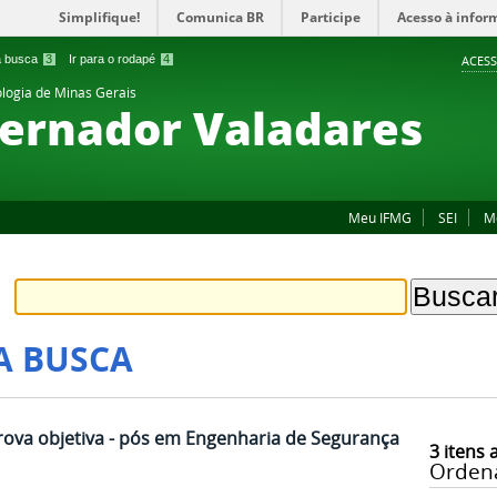
Simplifique!
Comunica BR
Participe
Acesso à infor
 a busca
3
Ir para o rodapé
4
ACESS
ologia de Minas Gerais
ernador Valadares
Meu IFMG
SEI
M
A BUSCA
rova objetiva - pós em Engenharia de Segurança
3
itens 
Orden