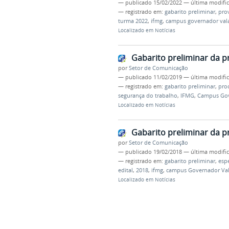
—
publicado
15/02/2022
—
última modifi
— registrado em:
gabarito preliminar
,
pro
turma 2022
,
ifmg
,
campus governador val
Localizado em
Notícias
Gabarito preliminar da pr
por
Setor de Comunicação
—
publicado
11/02/2019
—
última modifi
— registrado em:
gabarito preliminar
,
proc
segurança do trabalho
,
IFMG
,
Campus Gov
Localizado em
Notícias
Gabarito preliminar da pr
por
Setor de Comunicação
—
publicado
19/02/2018
—
última modifi
— registrado em:
gabarito preliminar
,
espe
edital
,
2018
,
ifmg
,
campus Governador Val
Localizado em
Notícias