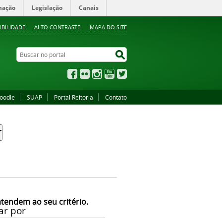
mação
Legislação
Canais
IBILIDADE
ALTO CONTRASTE
MAPA DO SITE
Buscar no portal
Buscar no portal
Facebook
Flickr
Instagram
YouTube
Twitter
oodle
SUAP
Portal Reitoria
Contato
atendem ao seu critério.
ar por