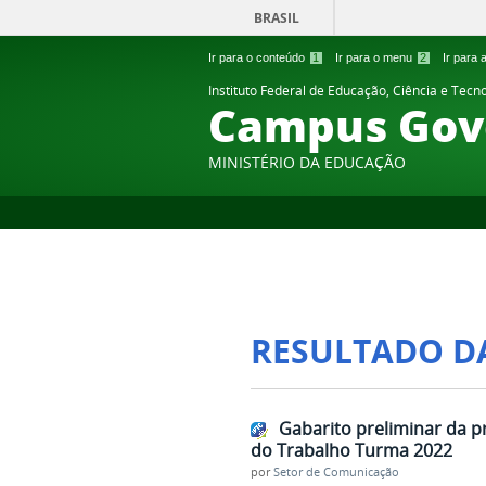
BRASIL
Ir para o conteúdo
1
Ir para o menu
2
Ir para
Instituto Federal de Educação, Ciência e Tecn
Campus Gov
MINISTÉRIO DA EDUCAÇÃO
RESULTADO D
Gabarito preliminar da p
do Trabalho Turma 2022
por
Setor de Comunicação