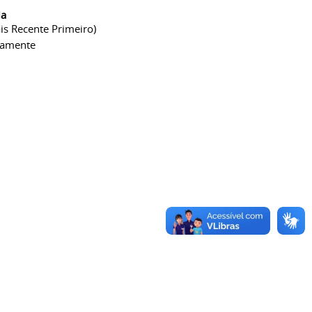
ia
is Recente Primeiro)
camente