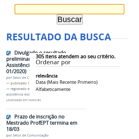
RESULTADO DA BUSCA
Divulgado o resultado
305
itens atendem ao seu critério.
preliminar do Programa de
Ordenar por
Assistência Estudantil (Edital
01/2020)
relevância
por
Setor de Comunicação
Data (mais Recente Primeiro)
—
publicado
10/03/2020
Alfabeticamente
— registrado em:
resultado preliminar
,
edital
,
assistência estudantil
,
2020
,
IFMG
Localizado em
Notícias
Prazo de inscrição no
Mestrado ProfEPT termina em
18/03
por
Setor de Comunicação