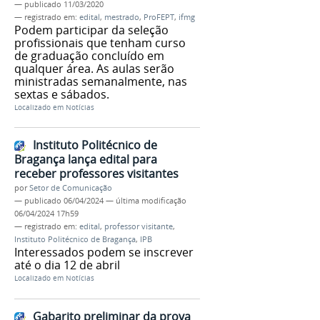
—
publicado
11/03/2020
— registrado em:
edital
,
mestrado
,
ProFEPT
,
ifmg
Podem participar da seleção
profissionais que tenham curso
de graduação concluído em
qualquer área. As aulas serão
ministradas semanalmente, nas
sextas e sábados.
Localizado em
Notícias
Instituto Politécnico de
Bragança lança edital para
receber professores visitantes
por
Setor de Comunicação
—
publicado
06/04/2024
—
última modificação
06/04/2024 17h59
— registrado em:
edital
,
professor visitante
,
Instituto Politécnico de Bragança
,
IPB
Interessados podem se inscrever
até o dia 12 de abril
Localizado em
Notícias
Gabarito preliminar da prova