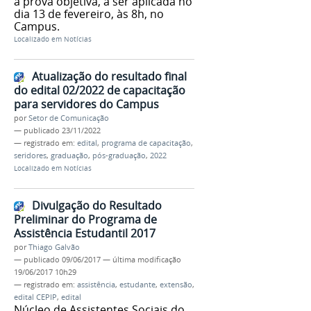
a prova objetiva, a ser aplicada no
dia 13 de fevereiro, às 8h, no
Campus.
Localizado em
Notícias
Atualização do resultado final
do edital 02/2022 de capacitação
para servidores do Campus
por
Setor de Comunicação
—
publicado
23/11/2022
— registrado em:
edital
,
programa de capacitação
,
seridores
,
graduação
,
pós-graduação
,
2022
Localizado em
Notícias
Divulgação do Resultado
Preliminar do Programa de
Assistência Estudantil 2017
por
Thiago Galvão
—
publicado
09/06/2017
—
última modificação
19/06/2017 10h29
— registrado em:
assistência
,
estudante
,
extensão
,
edital CEPIP
,
edital
Núcleo de Assistentes Sociais do