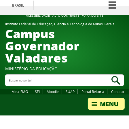
BRASIL
Simplifique!
ACESSIBILIDADE
ALTO CONTRASTE
MAPA DO SITE
Comunica BR
Instituto Federal de Educação, Ciência e Tecnologia de Minas Gerais
Campus
Participe
Governador
Acesso à informação
Valadares
Legislação
Canais
MINISTÉRIO DA EDUCAÇÃO
Buscar no portal
Bus
Meu IFMG
SEI
Moodle
SUAP
Portal Reitoria
Contato