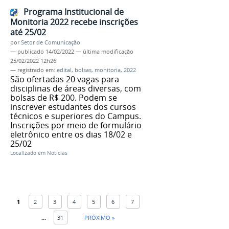
Programa Institucional de
Monitoria 2022 recebe inscrições
até 25/02
por
Setor de Comunicação
—
publicado
14/02/2022
—
última modificação
25/02/2022 12h26
— registrado em:
edital
,
bolsas
,
monitoria
,
2022
São ofertadas 20 vagas para
disciplinas de áreas diversas, com
bolsas de R$ 200. Podem se
inscrever estudantes dos cursos
técnicos e superiores do Campus.
Inscrições por meio de formulário
eletrônico entre os dias 18/02 e
25/02
Localizado em
Notícias
1
2
3
4
5
6
7
...
31
PRÓXIMO »