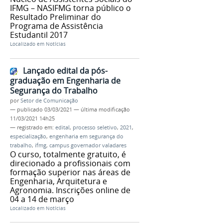
IFMG – NASIFMG torna público o
Resultado Preliminar do
Programa de Assistência
Estudantil 2017
Localizado em
Notícias
Lançado edital da pós-
graduação em Engenharia de
Segurança do Trabalho
por
Setor de Comunicação
—
publicado
03/03/2021
—
última modificação
11/03/2021 14h25
— registrado em:
edital
,
processo seletivo
,
2021
,
especialização
,
engenharia em segurança do
trabalho
,
ifmg
,
campus governador valadares
O curso, totalmente gratuito, é
direcionado a profissionais com
formação superior nas áreas de
Engenharia, Arquitetura e
Agronomia. Inscrições online de
04 a 14 de março
Localizado em
Notícias