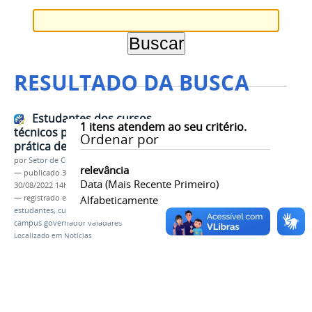
RESULTADO DA BUSCA
Estudantes dos cursos
1
itens atendem ao seu critério.
técnicos participam de aula
Ordenar por
prática de Geografia
por
Setor de Comunicação
relevância
—
publicado
30/08/2022
—
última modificação
Data (mais Recente Primeiro)
30/08/2022 14h24
— registrado em:
aula prática
Alfabeticamente
,
geografia III
,
estudantes
,
cursos técnicos integrados
,
ifmg
,
campus governador valadares
Localizado em
Notícias