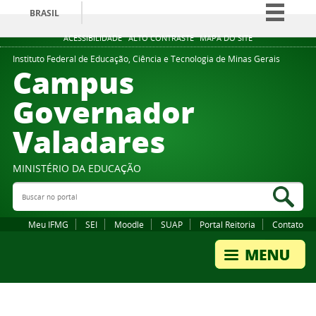
BRASIL
Simplifique!
ACESSIBILIDADE
ALTO CONTRASTE
MAPA DO SITE
Comunica BR
Instituto Federal de Educação, Ciência e Tecnologia de Minas Gerais
Campus
Participe
Governador
Acesso à informação
Valadares
Legislação
Canais
MINISTÉRIO DA EDUCAÇÃO
Buscar no portal
Bus
Meu IFMG
SEI
Moodle
SUAP
Portal Reitoria
Contato