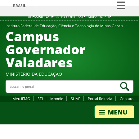
BRASIL
Simplifique!
ACESSIBILIDADE
ALTO CONTRASTE
MAPA DO SITE
Comunica BR
Instituto Federal de Educação, Ciência e Tecnologia de Minas Gerais
Campus
Participe
Governador
Acesso à informação
Valadares
Legislação
Canais
MINISTÉRIO DA EDUCAÇÃO
Buscar no portal
Bus
Meu IFMG
SEI
Moodle
SUAP
Portal Reitoria
Contato