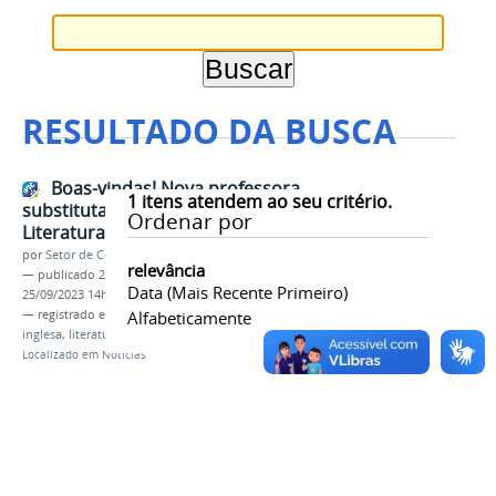
RESULTADO DA BUSCA
Boas-vindas! Nova professora
1
itens atendem ao seu critério.
substituta de Língua Inglesa e
Ordenar por
Literatura Brasileira
por
Setor de Comunicação
relevância
—
publicado
25/09/2023
—
última modificação
Data (mais Recente Primeiro)
25/09/2023 14h39
— registrado em:
professora substituta
Alfabeticamente
,
língua
inglesa
,
literatura brasileira
Localizado em
Notícias