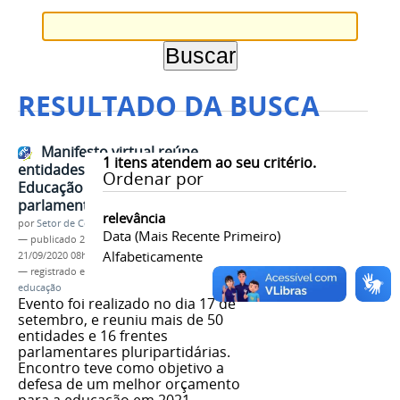
RESULTADO DA BUSCA
Manifesto virtual reúne
1
itens atendem ao seu critério.
entidades representativas da
Ordenar por
Educação e da Ciência e
parlamentares
relevância
por
Setor de Comunicação
Data (mais Recente Primeiro)
—
publicado
21/09/2020
—
última modificação
Alfabeticamente
21/09/2020 08h34
— registrado em:
manifesto virtual
,
conif
,
cortes
,
educação
Evento foi realizado no dia 17 de
setembro, e reuniu mais de 50
entidades e 16 frentes
parlamentares pluripartidárias.
Encontro teve como objetivo a
defesa de um melhor orçamento
para a educação em 2021