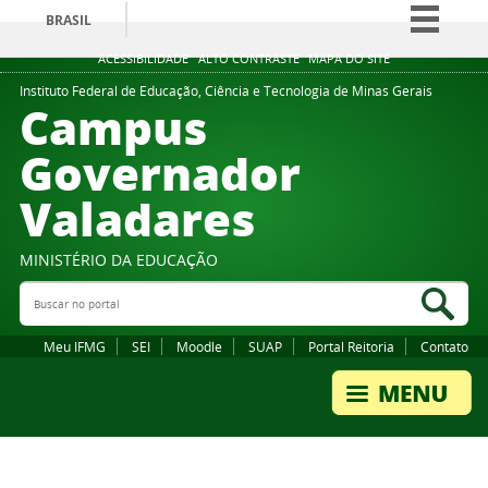
BRASIL
Simplifique!
ACESSIBILIDADE
ALTO CONTRASTE
MAPA DO SITE
Comunica BR
Instituto Federal de Educação, Ciência e Tecnologia de Minas Gerais
Campus
Participe
Governador
Acesso à informação
Valadares
Legislação
Canais
MINISTÉRIO DA EDUCAÇÃO
Buscar no portal
Bus
Meu IFMG
SEI
Moodle
SUAP
Portal Reitoria
Contato