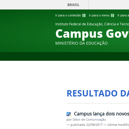
BRASIL
Ir para o conteúdo
1
Ir para o menu
2
Ir para
Instituto Federal de Educação, Ciência e Tecn
Campus Gov
MINISTÉRIO DA EDUCAÇÃO
RESULTADO D
Campus lança dois novos 
por
Setor de Comunicação
—
publicado
22/09/2017
—
última modifi