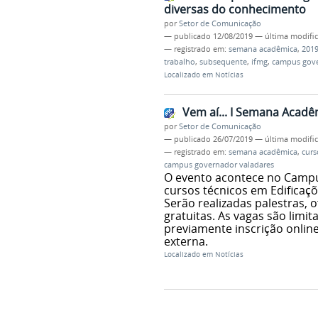
diversas do conhecimento
por
Setor de Comunicação
—
publicado
12/08/2019
—
última modifi
— registrado em:
semana acadêmica
,
201
trabalho
,
subsequente
,
ifmg
,
campus gove
Localizado em
Notícias
Vem aí... I Semana Acadê
por
Setor de Comunicação
—
publicado
26/07/2019
—
última modifi
— registrado em:
semana acadêmica
,
curs
campus governador valadares
O evento acontece no Campus
cursos técnicos em Edificaç
Serão realizadas palestras, o
gratuitas. As vagas são limit
previamente inscrição onli
externa.
Localizado em
Notícias