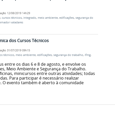
cação
12/08/2019 14h29
9
,
cursos técnicos
,
integrado
,
meio ambiente
,
edificações
,
segurança do
rnador valadares
mica dos Cursos Técnicos
cação
31/07/2019 09h15
os técnicos
,
meio ambiente
,
edificações
,
segurança do trabalho
,
ifmg
,
 entre os dias 6 e 8 de agosto, e envolve os
ões, Meio Ambiente e Segurança do Trabalho.
ficinas, minicursos entre outras atividades; todas
adas. Para participar é necessário realizar
ne. O evento também é aberto à comunidade