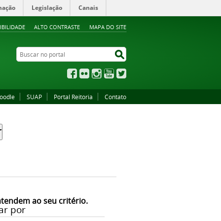
mação
Legislação
Canais
IBILIDADE
ALTO CONTRASTE
MAPA DO SITE
Buscar no portal
Buscar no portal
Facebook
Flickr
Instagram
YouTube
Twitter
oodle
SUAP
Portal Reitoria
Contato
atendem ao seu critério.
ar por