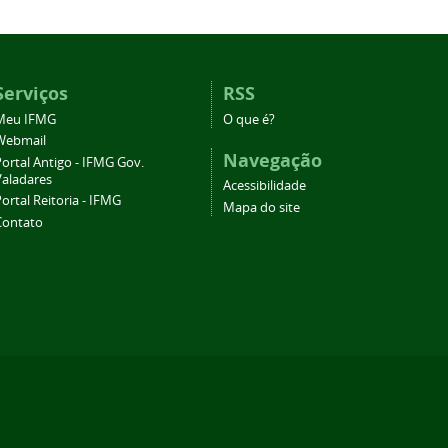
Serviços
RSS
Meu IFMG
O que é?
Webmail
Navegação
ortal Antigo - IFMG Gov.
Valadares
Acessibilidade
ortal Reitoria - IFMG
Mapa do site
Contato