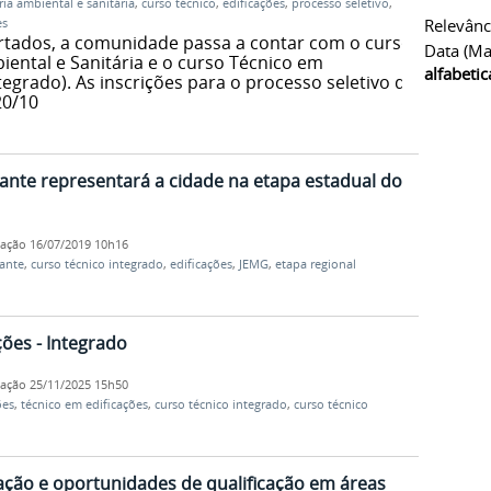
ia ambiental e sanitária
,
curso técnico
,
edificações
,
processo seletivo
,
Relevânc
es
ertados, a comunidade passa a contar com o curso
Data (ma
ental e Sanitária e o curso Técnico em
alfabeti
tegrado). As inscrições para o processo seletivo do
20/10
ante representará a cidade na etapa estadual do
cação
16/07/2019 10h16
ante
,
curso técnico integrado
,
edificações
,
JEMG
,
etapa regional
ões - Integrado
cação
25/11/2025 15h50
ões
,
técnico em edificações
,
curso técnico integrado
,
curso técnico
ação e oportunidades de qualificação em áreas