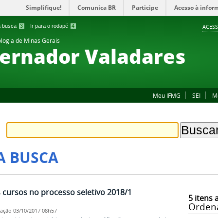
Simplifique!
Comunica BR
Participe
Acesso à infor
 a busca
3
Ir para o rodapé
4
ACESS
ologia de Minas Gerais
ernador Valadares
Meu IFMG
SEI
M
A BUSCA
cursos no processo seletivo 2018/1
5
itens 
Orden
cação
03/10/2017 08h57