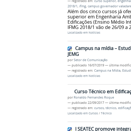
— registrado em:
curso superior
,
engenhar
2018/1
,
ifmg
,
campus governador valadar
Além dos cinco cursos já of
superior em Engenharia Ambi
Edificações (Ensino Médio In
IFMG 2018/1 vão de 26/09 a 
Localizado em
Notícias
Campus na mídia – Estud
JEMG
por
Setor de Comunicação
—
publicado
16/07/2019
—
última modifi
— registrado em:
Campus na Mídia
,
Estud
Localizado em
Notícias
Curso Técnico em Edificaç
por
Ronaldo Fernandes Roque
—
publicado
22/09/2017
—
última modifi
— registrado em:
cursos
,
técnico
,
edificaç
Localizado em
Cursos
/
Técnico
I SEATEC promove integr